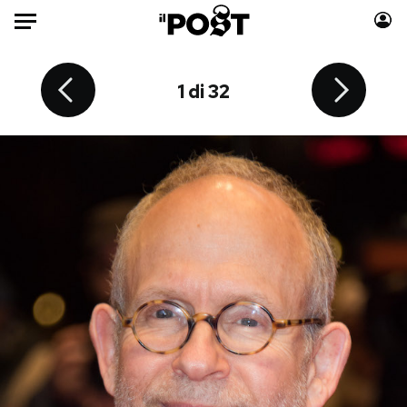
Auto
24 di 32
20 di 32
30 di 32
26 di 32
27 di 32
28 di 32
29 di 32
22 di 32
23 di 32
25 di 32
32 di 32
14 di 32
10 di 32
16 di 32
17 di 32
18 di 32
19 di 32
12 di 32
13 di 32
15 di 32
21 di 32
31 di 32
11 di 32
4 di 32
6 di 32
7 di 32
8 di 32
9 di 32
2 di 32
3 di 32
5 di 32
1 di 32
HOME
Italia
Moda
Mondo
Libri
Politica
Consumismi
Tecnologia
Storie/Idee
Internet
Ok Boomer!
Scienza
Media
Cultura
Europa
Economia
Altrecose
Sport
Mondiali calcio 2026