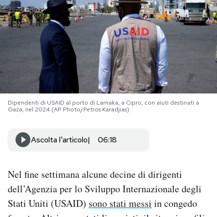
PODCAST
NEWSLETTER
I MIEI PREFERITI
Dipendenti di USAID al porto di Larnaka, a Cipro, con aiuti destinati a
Gaza, nel 2024 (AP Photo/Petros Karadjias)
SHOP
Ascolta l'articolo
06:18
CALENDARIO
Nel fine settimana alcune decine di dirigenti
AREA PERSONALE
dell’Agenzia per lo Sviluppo Internazionale degli
Area Personale
Stati Uniti (USAID)
sono stati messi
in congedo
Newsletter