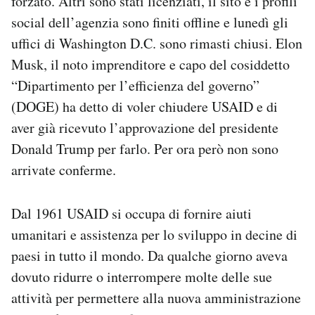
forzato. Altri sono stati licenziati, il sito e i profili
Notifiche mobile
social dell’agenzia sono finiti offline e lunedì gli
Regala il Post
uffici di Washington D.C. sono rimasti chiusi. Elon
Hai bisogno di aiuto?
Musk, il noto imprenditore e capo del cosiddetto
Esci
“Dipartimento per l’efficienza del governo”
(DOGE) ha detto di voler chiudere USAID e di
aver già ricevuto l’approvazione del presidente
Donald Trump per farlo. Per ora però non sono
arrivate conferme.
Dal 1961 USAID si occupa di fornire aiuti
umanitari e assistenza per lo sviluppo in decine di
paesi in tutto il mondo. Da qualche giorno aveva
dovuto ridurre o interrompere molte delle sue
attività per permettere alla nuova amministrazione