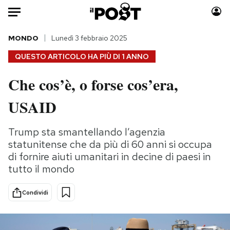
Auto
MONDO
Lunedì 3 febbraio 2025
QUESTO ARTICOLO HA PIÙ DI
1 ANNO
HOME
Che cos’è, o forse cos’era,
Italia
Moda
USAID
Mondo
Libri
Politica
Consumismi
Trump sta smantellando l’agenzia
Tecnologia
Storie/Idee
statunitense che da più di 60 anni si occupa
Internet
Ok Boomer!
di fornire aiuti umanitari in decine di paesi in
Scienza
Media
tutto il mondo
Cultura
Europa
Economia
Altrecose
Condividi
Sport
Mondiali calcio 2026