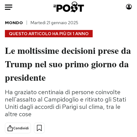
Auto
MONDO
Martedì 21 gennaio 2025
QUESTO ARTICOLO HA PIÙ DI
1 ANNO
HOME
Le moltissime decisioni prese da
Italia
Moda
Trump nel suo primo giorno da
Mondo
Libri
Politica
Consumismi
presidente
Tecnologia
Storie/Idee
Internet
Ok Boomer!
Ha graziato centinaia di persone coinvolte
Scienza
Media
nell'assalto al Campidoglio e ritirato gli Stati
Cultura
Europa
Uniti dagli accordi di Parigi sul clima, tra le
altre cose
Economia
Altrecose
Sport
Mondiali calcio 2026
Condividi