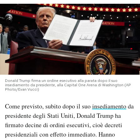
PODCAST
NEWSLETTER
I MIEI PREFERITI
SHOP
Donald Trump firma un ordine esecutivo alla parata dopo il suo
insediamento da presidente, alla Capital One Arena di Washington (AP
Photo/Evan Vucci)
CALENDARIO
Come previsto, subito dopo il suo
insediamento
da
presidente degli Stati Uniti, Donald Trump ha
AREA PERSONALE
firmato decine di ordini esecutivi, cioè decreti
Area Personale
presidenziali con effetto immediato. Hanno
Newsletter