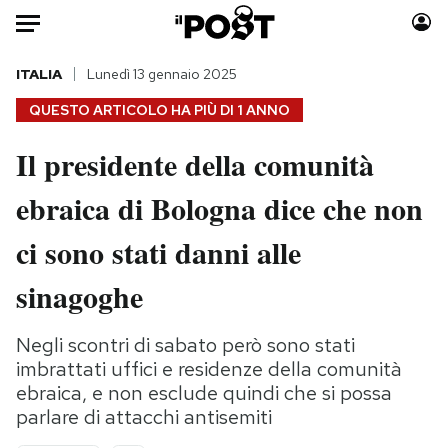
Auto
ITALIA
Lunedì 13 gennaio 2025
QUESTO ARTICOLO HA PIÙ DI
1 ANNO
HOME
Il presidente della comunità
Italia
Moda
ebraica di Bologna dice che non
Mondo
Libri
Politica
Consumismi
ci sono stati danni alle
Tecnologia
Storie/Idee
Internet
Ok Boomer!
sinagoghe
Scienza
Media
Cultura
Europa
Negli scontri di sabato però sono stati
imbrattati uffici e residenze della comunità
Economia
Altrecose
ebraica, e non esclude quindi che si possa
Sport
Mondiali calcio 2026
parlare di attacchi antisemiti