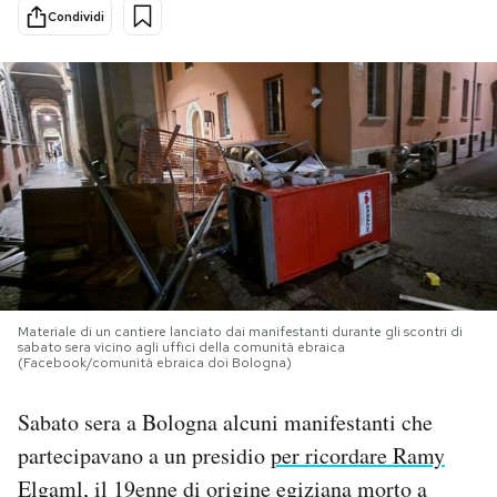
Condividi
PODCAST
NEWSLETTER
I MIEI PREFERITI
SHOP
Materiale di un cantiere lanciato dai manifestanti durante gli scontri di
CALENDARIO
sabato sera vicino agli uffici della comunità ebraica
(Facebook/comunità ebraica doi Bologna)
AREA PERSONALE
Sabato sera a Bologna alcuni manifestanti che
partecipavano a un presidio
per ricordare Ramy
Area Personale
Elgaml
, il 19enne di origine egiziana morto a
Newsletter