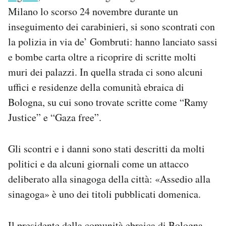
Notifiche mobile
Milano lo scorso 24 novembre durante un
Regala il Post
inseguimento dei carabinieri, si sono scontrati con
Hai bisogno di aiuto?
la polizia in via de’ Gombruti: hanno lanciato sassi
Esci
e bombe carta oltre a ricoprire di scritte molti
muri dei palazzi. In quella strada ci sono alcuni
uffici e residenze della comunità ebraica di
Bologna, su cui sono trovate scritte come “Ramy
Justice” e “Gaza free”.
Gli scontri e i danni sono stati descritti da molti
politici e da alcuni giornali come un attacco
deliberato alla sinagoga della città: «Assedio alla
sinagoga» è uno dei titoli pubblicati domenica.
Il presidente della comunità ebraica di Bologna,