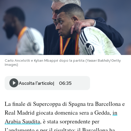
PODCAST
NEWSLETTER
I MIEI PREFERITI
Carlo Ancelotti e Kylian Mbappé dopo la partita (Yasser Bakhsh/Getty
Images)
SHOP
Ascolta l'articolo
06:35
CALENDARIO
La finale di Supercoppa di Spagna tra Barcellona e
AREA PERSONALE
Real Madrid giocata domenica sera a Gedda,
in
Arabia Saudita
, è stata sorprendente per
Area Personale
Newsletter
l’andamento e per il risultato: il Barcellona ha