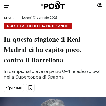
Auto
SPORT
Lunedì 13 gennaio 2025
QUESTO ARTICOLO HA PIÙ DI
1 ANNO
HOME
In questa stagione il Real
Italia
Moda
Madrid ci ha capito poco,
Mondo
Libri
Politica
Consumismi
contro il Barcellona
Tecnologia
Storie/Idee
Internet
Ok Boomer!
In campionato aveva perso 0-4, e adesso 5-2
Scienza
Media
nella Supercoppa di Spagna
Cultura
Europa
Economia
Altrecose
Condividi
Sport
Mondiali calcio 2026