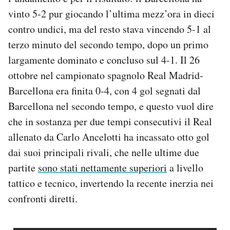
Notifiche mobile
vinto 5-2 pur giocando l’ultima mezz’ora in dieci
Regala il Post
contro undici, ma del resto stava vincendo 5-1 al
Hai bisogno di aiuto?
terzo minuto del secondo tempo, dopo un primo
Esci
largamente dominato e concluso sul 4-1. Il 26
ottobre nel campionato spagnolo Real Madrid-
Barcellona era finita 0-4, con 4 gol segnati dal
Barcellona nel secondo tempo, e questo vuol dire
che in sostanza per due tempi consecutivi il Real
allenato da Carlo Ancelotti ha incassato otto gol
dai suoi principali rivali, che nelle ultime due
partite
sono stati nettamente superiori
a livello
tattico e tecnico, invertendo la recente inerzia nei
confronti diretti.