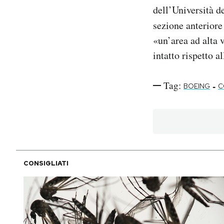
dell’Università d
sezione anterior
«un’area ad alta 
intatto rispetto a
Tag:
-
BOEING
C
CONSIGLIATI