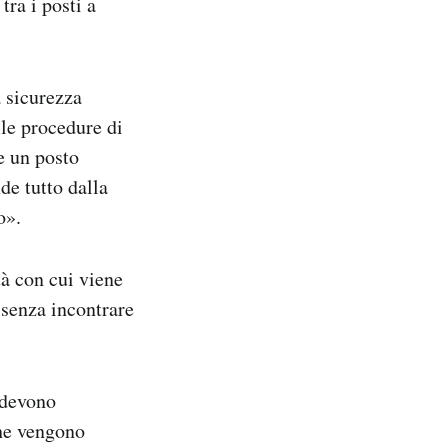
tra i posti a
 sicurezza
lle procedure di
e un posto
de tutto dalla
o».
tà con cui viene
a senza incontrare
i devono
che vengono