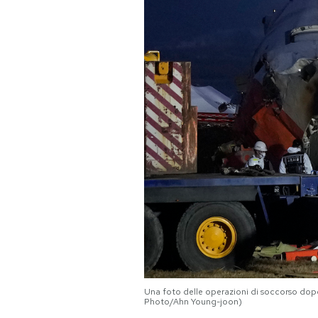
PODCAST
NEWSLETTER
I MIEI PREFERITI
SHOP
CALENDARIO
AREA PERSONALE
Area Personale
Una foto delle operazioni di soccorso dopo 
Photo/Ahn Young-joon)
Newsletter