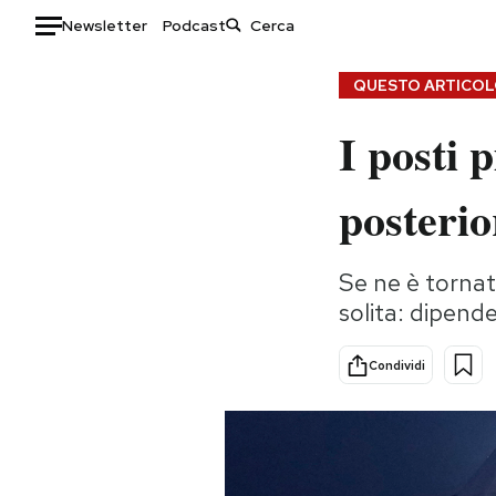
Newsletter
Podcast
Auto
QUESTO ARTICOLO
I posti 
HOME
Italia
Moda
posterio
Mondo
Libri
Politica
Consumismi
Se ne è tornati
Tecnologia
Storie/Idee
solita: dipend
Internet
Ok Boomer!
Scienza
Media
Condividi
Cultura
Europa
Economia
Altrecose
Sport
Mondiali calcio 2026