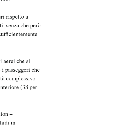
ri rispetto a
ti, senza che però
 sufficientemente
i aerei che si
e i passeggeri che
lità complessivo
anteriore (38 per
tion –
hidi in