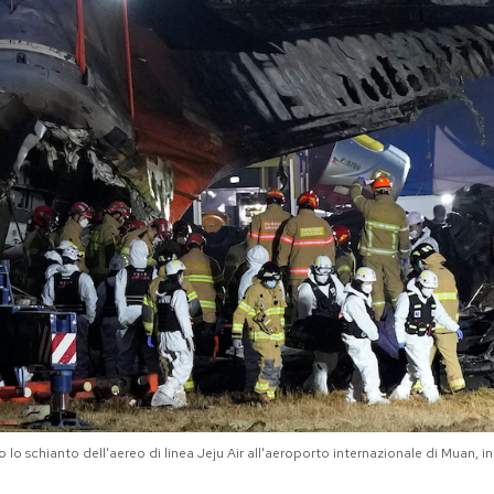
lo schianto dell'aereo di linea Jeju Air all'aeroporto internazionale di Muan,