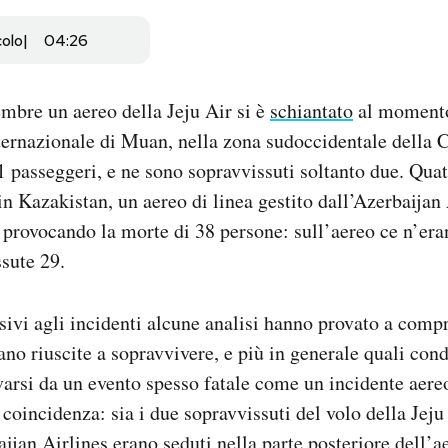
colo
04:26
mbre un aereo della Jeju Air si è
schiantato
al momento
ternazionale di Muan, nella zona sudoccidentale della 
 passeggeri, e ne sono sopravvissuti soltanto due. Quat
in Kazakistan, un aereo di linea gestito dall’Azerbaijan 
 provocando la morte di 38 persone: sull’aereo ce n’eran
sute 29.
sivi agli incidenti alcune analisi hanno provato a com
ano riuscite a sopravvivere, e più in generale quali con
varsi da un evento spesso fatale come un incidente aere
 coincidenza: sia i due sopravvissuti del volo della Jeju
aijan Airlines erano seduti nella parte posteriore dell’a