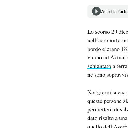
Notifiche mobile
Ascolta l'arti
Regala il Post
Hai bisogno di aiuto?
Esci
Lo scorso 29 dice
nell’aeroporto in
bordo c’erano 181
vicino ad Aktau, 
schiantato
a terra
ne sono sopravvis
Nei giorni succes
queste persone si
permettere di sal
dato risalto a una
quello dell’Azerb