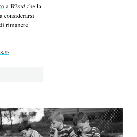
to
a
Wired
che la
da considerarsi
 di rimanere
 SUD