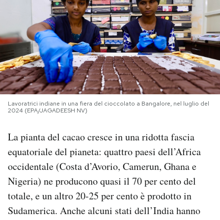
PODCAST
NEWSLETTER
I MIEI PREFERITI
Lavoratrici indiane in una fiera del cioccolato a Bangalore, nel luglio del
2024 (EPA/JAGADEESH NV)
SHOP
La pianta del cacao cresce in una ridotta fascia
CALENDARIO
equatoriale del pianeta: quattro paesi dell’Africa
occidentale (Costa d’Avorio, Camerun, Ghana e
Nigeria) ne producono quasi il 70 per cento del
AREA PERSONALE
totale, e un altro 20-25 per cento è prodotto in
Area Personale
Sudamerica. Anche alcuni stati dell’India hanno
Newsletter