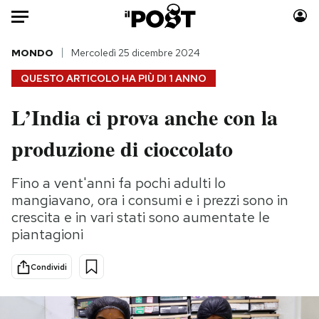
Auto
MONDO
Mercoledì 25 dicembre 2024
QUESTO ARTICOLO HA PIÙ DI
1 ANNO
HOME
L’India ci prova anche con la
Italia
Moda
produzione di cioccolato
Mondo
Libri
Politica
Consumismi
Fino a vent'anni fa pochi adulti lo
Tecnologia
Storie/Idee
mangiavano, ora i consumi e i prezzi sono in
Internet
Ok Boomer!
crescita e in vari stati sono aumentate le
Scienza
Media
piantagioni
Cultura
Europa
Economia
Altrecose
Condividi
Sport
Mondiali calcio 2026