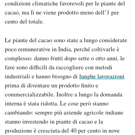
condizioni climatiche favorevoli per le piante del
Notifiche mobile
cacao, ma lì ne viene prodotto meno dell’1 per
Regala il Post
cento del totale.
Hai bisogno di aiuto?
Esci
Le piante del cacao sono state a lungo considerate
poco remunerative in India, perché coltivarle è
complesso: danno frutti dopo sette o otto anni, le
fave sono difficili da raccogliere con metodi
industriali e hanno bisogno di
lunghe lavorazioni
prima di diventare un prodotto finito e
commercializzabile. Inoltre a lungo la domanda
interna è stata ridotta. Le cose però stanno
cambiando: sempre più aziende agricole indiane
stanno investendo in piante di cacao e la
produzione è cresciuta del 40 per cento in nove