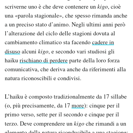
Notifiche mobile
scriverne uno è che deve contenere un
kigo
, cioè
Regala il Post
una «parola stagionale», che spesso rimanda anche
Hai bisogno di aiuto?
a un preciso stato d’animo. Negli ultimi anni però
Esci
l’alterazione del ciclo delle stagioni dovuta al
cambiamento climatico sta facendo
cadere in
disuso
alcuni
kigo
, e secondo vari studiosi gli
haiku
rischiano di perdere
parte della loro forza
comunicativa, che deriva anche da riferimenti alla
natura riconoscibili e condivisi.
L’haiku è composto tradizionalmente da 17 sillabe
(o, più precisamente, da 17
more
): cinque per il
primo verso, sette per il secondo e cinque per il
terzo. Deve comprendere un
kigo
che rimandi a un
elemento della natura riconducibile a una stagione: