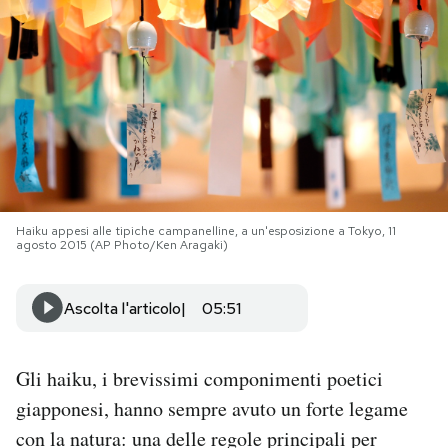
PODCAST
NEWSLETTER
I MIEI PREFERITI
Haiku appesi alle tipiche campanelline, a un'esposizione a Tokyo, 11
SHOP
agosto 2015 (AP Photo/Ken Aragaki)
CALENDARIO
Ascolta l'articolo
05:51
AREA PERSONALE
Gli haiku, i brevissimi componimenti poetici
giapponesi, hanno sempre avuto un forte legame
Area Personale
con la natura: una delle regole principali per
Newsletter