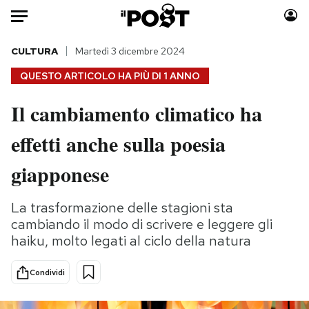
Auto
CULTURA
Martedì 3 dicembre 2024
QUESTO ARTICOLO HA PIÙ DI
1 ANNO
HOME
Il cambiamento climatico ha
Italia
Moda
effetti anche sulla poesia
Mondo
Libri
Politica
Consumismi
giapponese
Tecnologia
Storie/Idee
Internet
Ok Boomer!
La trasformazione delle stagioni sta
Scienza
Media
cambiando il modo di scrivere e leggere gli
Cultura
Europa
haiku, molto legati al ciclo della natura
Economia
Altrecose
Condividi
Sport
Mondiali calcio 2026