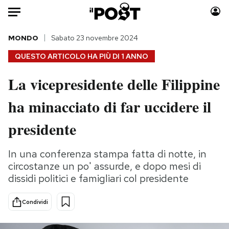
Auto
MONDO
Sabato 23 novembre 2024
QUESTO ARTICOLO HA PIÙ DI
1 ANNO
HOME
La vicepresidente delle Filippine
Italia
Moda
ha minacciato di far uccidere il
Mondo
Libri
Politica
Consumismi
presidente
Tecnologia
Storie/Idee
Internet
Ok Boomer!
In una conferenza stampa fatta di notte, in
Scienza
Media
circostanze un po' assurde, e dopo mesi di
Cultura
Europa
dissidi politici e famigliari col presidente
Economia
Altrecose
Condividi
Sport
Mondiali calcio 2026