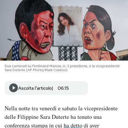
PODCAST
NEWSLETTER
I MIEI PREFERITI
Due cartonati su Ferdinand Marcos Jr., il presidente, e la vicepresidente
SHOP
Sara Duterte (AP Photo/Mark Cristino)
CALENDARIO
Ascolta l'articolo
06:15
AREA PERSONALE
Nella notte tra venerdì e sabato la vicepresidente
delle Filippine Sara Duterte ha tenuto una
Area Personale
conferenza stampa in cui
ha detto
di aver
Newsletter