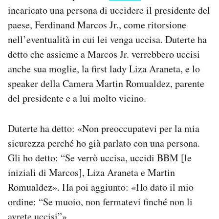
Notifiche mobile
incaricato una persona di uccidere il presidente del
Regala il Post
paese, Ferdinand Marcos Jr., come ritorsione
Hai bisogno di aiuto?
nell’eventualità in cui lei venga uccisa. Duterte ha
Esci
detto che assieme a Marcos Jr. verrebbero uccisi
anche sua moglie, la first lady Liza Araneta, e lo
speaker della Camera Martin Romualdez, parente
del presidente e a lui molto vicino.
Duterte ha detto: «Non preoccupatevi per la mia
sicurezza perché ho già parlato con una persona.
Gli ho detto: “Se verrò uccisa, uccidi BBM [le
iniziali di Marcos], Liza Araneta e Martin
Romualdez». Ha poi aggiunto: «Ho dato il mio
ordine: “Se muoio, non fermatevi finché non li
avrete uccisi”».