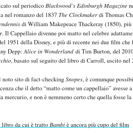
icato sul periodico
Blackwood’s Edinburgh Magazine
ne
ta nel romanzo del 1837
The Clockmaker
di Thomas Ch
endennis
di William Makepeace Thackeray (1850), più 
r
. Il Cappellaio divenne poi matto nel celebre adattam
el 1951 della Disney, e più di recente nei due film che
hnny Depp:
Alice in Wonderland
di Tim Burton, del 2010
cchio
, basato sul seguito del libro di Carroll, uscito nel
l noto sito di fact-checking
Snopes
, è comunque possibi
cenza che il detto “matto come un cappellaio” avesse a
da mercurio, e non è nemmeno certo che quella fosse la 
l libro da cui è tratto
Bambi
è ancora più cupo del film