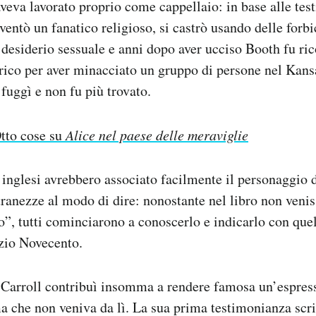
veva lavorato proprio come cappellaio: in base alle te
iventò un fanatico religioso, si castrò usando delle forbi
o desiderio sessuale e anni dopo aver ucciso Booth fu ric
rico per aver minacciato un gruppo di persone nel Kans
 fuggì e non fu più trovato.
tto cose su
Alice nel paese delle meraviglie
i inglesi avrebbero associato facilmente il personaggio 
stranezze al modo di dire: nonostante nel libro non ven
”, tutti cominciarono a conoscerlo e indicarlo con quel
izio Novecento.
 Carroll contribuì insomma a rendere famosa un’espress
 che non veniva da lì. La sua prima testimonianza scritt