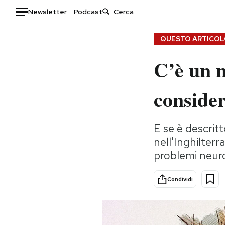
Newsletter
Podcast
Auto
QUESTO ARTICOLO
C’è un m
HOME
Italia
Moda
consider
Mondo
Libri
Politica
Consumismi
E se è descritt
Tecnologia
Storie/Idee
nell'Inghilter
Internet
Ok Boomer!
problemi neuro
Scienza
Media
Cultura
Europa
Condividi
Economia
Altrecose
Sport
Mondiali calcio 2026