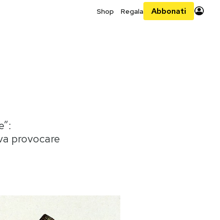
Abbonati
Shop
Regala
e”:
eva provocare