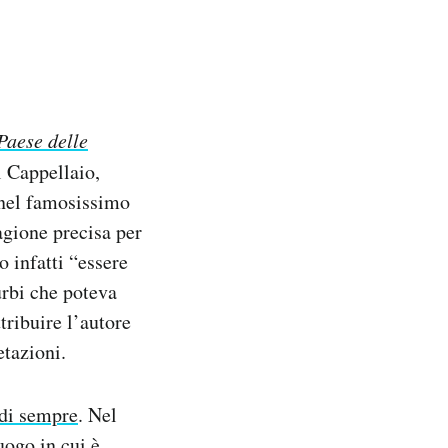
Paese delle
l Cappellaio,
e nel famosissimo
agione precisa per
o infatti “essere
urbi che poteva
tribuire l’autore
etazioni.
 di sempre
. Nel
uogo in cui è