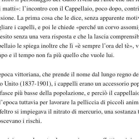
ti matti»: l’incontro con il Cappellaio, poco dopo, contr
usione. La prima cosa che le dice, senza apparente moti
gliare i capelli, e poi le chiede «perché un corvo assomi
uesito senza una vera risposta e che la lascia comprensi
ellaio le spiega inoltre che lì «è sempre l’ora del tè», 
mpo e il tempo non fa più quello che vuole lui.
epoca vittoriana, che prende il nome dal lungo regno de
o Unito (1837-1901), i cappelli erano un accessorio popo
 fasce più basse della popolazione, e perciò il cappella
’epoca tuttavia per lavorare la pelliccia di piccoli ani
feltro si impiegava il nitrato di mercurio, una sostanza 
oscevano i rischi.