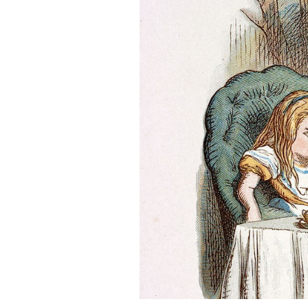
PODCAST
NEWSLETTER
I MIEI PREFERITI
SHOP
CALENDARIO
AREA PERSONALE
Area Personale
Newsletter