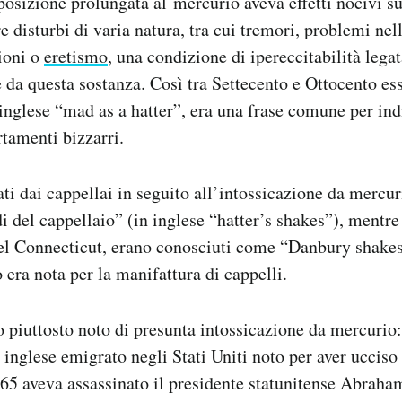
esposizione prolungata al mercurio aveva effetti nocivi s
e disturbi di varia natura, tra cui tremori, problemi nel
ioni o
eretismo
, una condizione di ipereccitabilità lega
e da questa sostanza. Così tra Settecento e Ottocento e
 inglese “mad as a hatter”, era una frase comune per in
tamenti bizzarri.
ati dai cappellai in seguito all’intossicazione da mercu
di del cappellaio” (in inglese “hatter’s shakes”), mentr
nel Connecticut, erano conosciuti come “Danbury shakes
 era nota per la manifattura di cappelli.
 piuttosto noto di presunta intossicazione da mercurio
 inglese emigrato negli Stati Uniti noto per aver uccis
65 aveva assassinato il presidente statunitense Abraha