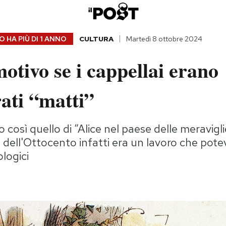
 HA PIÙ DI
1 ANNO
CULTURA
Martedì 8 ottobre 2024
otivo se i cappellai erano
ati “matti”
o così quello di “Alice nel paese delle meravigli
ra dell'Ottocento infatti era un lavoro che pot
logici