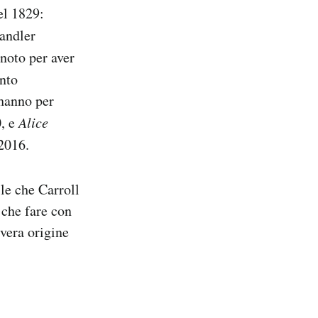
l 1829:
andler
noto per aver
ento
 hanno per
, e
Alice
 2016.
le che Carroll
 che fare con
vera origine