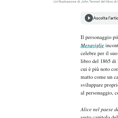
Un’illustrazione di John Tenniel del libro di 
Notifiche mobile
Regala il Post
Ascolta l'arti
Hai bisogno di aiuto?
Esci
Il personaggio pi
Meraviglie
incont
celebre per il su
libro del 1865 di
cui è più noto co
matto come un cap
sviluppare propri
al personaggio, c
Alice nel paese d
sesto capitolo del