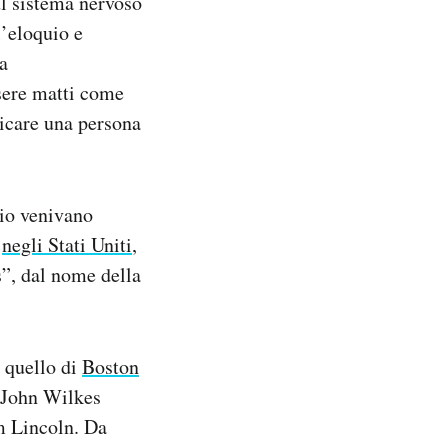
ul sistema nervoso
l’eloquio e
ta
ssere matti come
dicare una persona
rio venivano
e
negli Stati Uniti
,
”, dal nome della
: quello di
Boston
o John Wilkes
m Lincoln. Da