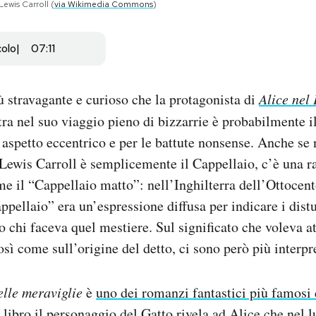
Lewis Carroll (
via Wikimedia Commons
)
colo
07:11
ù stravagante e curioso che la protagonista di
Alice nel 
ra nel suo viaggio pieno di bizzarrie è probabilmente i
o aspetto eccentrico e per le battute nonsense. Anche s
 Lewis Carroll è semplicemente il Cappellaio, c’è una r
me il “Cappellaio matto”: nell’Inghilterra dell’Ottocent
pellaio” era un’espressione diffusa per indicare i dist
o chi faceva quel mestiere. Sul significato che voleva at
osì come sull’origine del detto, ci sono però più interpr
elle meraviglie
è
uno dei romanzi fantastici più famosi
 libro il personaggio del Gatto rivela ad Alice che nel l