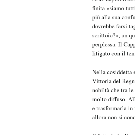
finita «siamo tut
più alla sua conf
dovrebbe farsi ta
scrittoio?», un q
perplessa. Il Capp
litigato con il te
Nella cosiddetta 
Vittoria del Regn
nobiltà che tra le
molto diffuso. All
e trasformarla in 
allora non si con