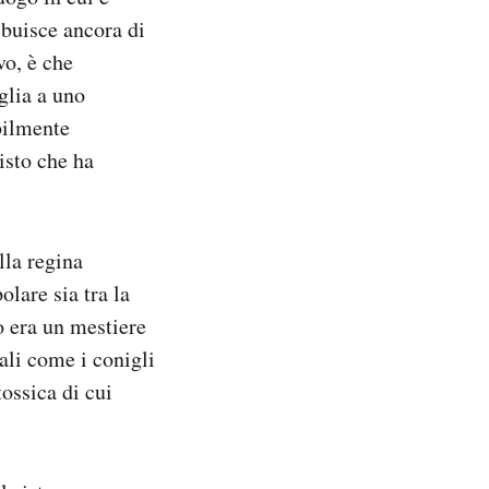
ibuisce ancora di
vo, è che
glia a uno
bilmente
visto che ha
lla regina
lare sia tra la
io era un mestiere
mali come i conigli
tossica di cui