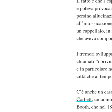
Il fatto è che l’
e poteva provocar
persino allucinaz
all’intossicazion
un cappellaio, in
che aveva compor
I tremori svilupp
chiamati “i brivi
e in particolare 
città che al tempo
C’è anche un caso
Corbett
, un uomo
Booth, che nel 18