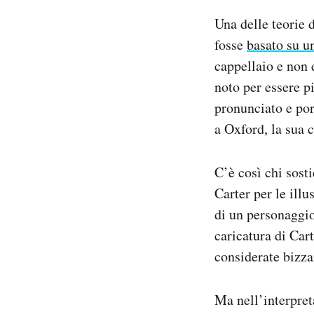
Una delle teorie 
fosse
basato su u
cappellaio e non 
noto per essere p
pronunciato e port
a Oxford, la sua 
C’è così chi sost
Carter per le ill
di un personaggio
caricatura di Car
considerate bizza
Ma nell’interpret