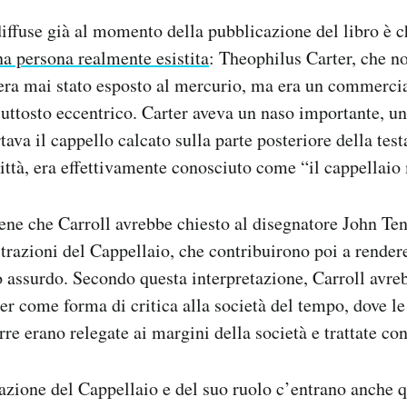
diffuse già al momento della pubblicazione del libro è c
na persona realmente esistita
: Theophilus Carter, che n
era mai stato esposto al mercurio, ma era un commerci
iuttosto eccentrico. Carter aveva un naso importante, 
ava il cappello calcato sulla parte posteriore della test
città, era effettivamente conosciuto come “il cappellaio
iene che Carroll avrebbe chiesto al disegnatore John Tenn
ustrazioni del Cappellaio, che contribuirono poi a rende
 assurdo. Secondo questa interpretazione, Carroll avre
ter come forma di critica alla società del tempo, dove l
rre erano relegate ai margini della società e trattate co
azione del Cappellaio e del suo ruolo c’entrano anche q