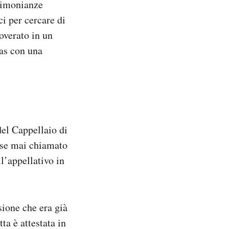
stimonianze
ci per cercare di
overato in un
as con una
del Cappellaio di
isse mai chiamato
l’appellativo in
ione che era già
a è attestata in