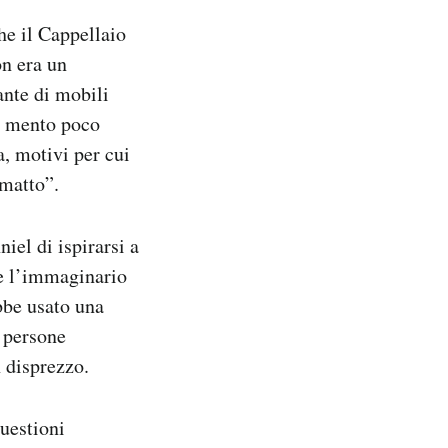
he il Cappellaio
on era un
ante di mobili
un mento poco
a, motivi per cui
 matto”.
iel di ispirarsi a
re l’immaginario
bbe usato una
e persone
n disprezzo.
uestioni