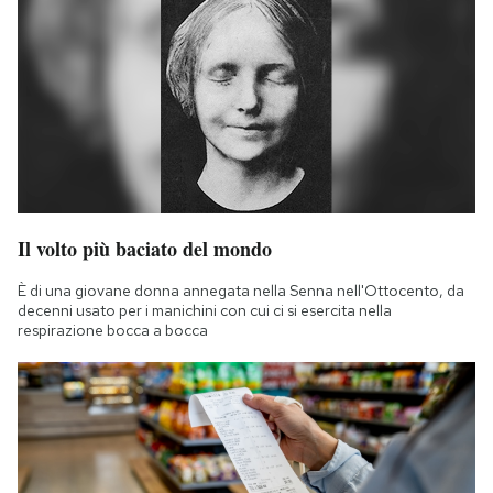
Il volto più baciato del mondo
È di una giovane donna annegata nella Senna nell'Ottocento, da
decenni usato per i manichini con cui ci si esercita nella
respirazione bocca a bocca