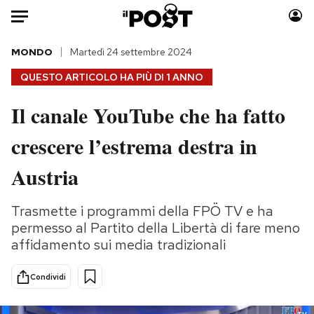
Auto
MONDO
Martedì 24 settembre 2024
QUESTO ARTICOLO HA PIÙ DI
1 ANNO
HOME
Il canale YouTube che ha fatto
Italia
Moda
crescere l’estrema destra in
Mondo
Libri
Politica
Consumismi
Austria
Tecnologia
Storie/Idee
Internet
Ok Boomer!
Trasmette i programmi della FPÖ TV e ha
Scienza
Media
permesso al Partito della Libertà di fare meno
Cultura
Europa
affidamento sui media tradizionali
Economia
Altrecose
Condividi
Sport
Mondiali calcio 2026