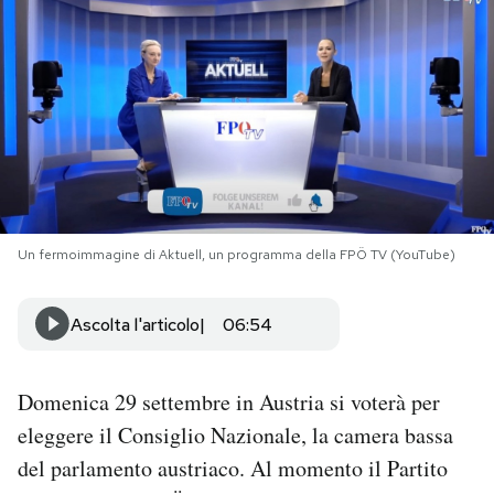
PODCAST
NEWSLETTER
I MIEI PREFERITI
Un fermoimmagine di Aktuell, un programma della FPÖ TV (YouTube)
SHOP
Ascolta l'articolo
06:54
CALENDARIO
Domenica 29 settembre in Austria si voterà per
AREA PERSONALE
eleggere il Consiglio Nazionale, la camera bassa
Area Personale
del parlamento austriaco. Al momento il Partito
Newsletter