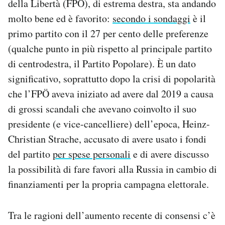
della Libertà (FPÖ), di estrema destra, sta andando
Notifiche mobile
molto bene ed è favorito:
secondo i sondaggi
è il
Regala il Post
primo partito con il 27 per cento delle preferenze
Hai bisogno di aiuto?
(qualche punto in più rispetto al principale partito
Esci
di centrodestra, il Partito Popolare). È un dato
significativo, soprattutto dopo la crisi di popolarità
che l’FPÖ aveva iniziato ad avere dal 2019 a causa
di grossi scandali che avevano coinvolto il suo
presidente (e vice-cancelliere) dell’epoca, Heinz-
Christian Strache, accusato di avere usato i fondi
del partito
per spese personali
e di avere discusso
la possibilità di fare favori alla Russia in cambio di
finanziamenti per la propria campagna elettorale.
Tra le ragioni dell’aumento recente di consensi c’è