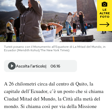
LE
PODCAST
ALTRE
FOTO
NEWSLETTER
I MIEI PREFERITI
Turisti posano con il Monumento all'Equatore di La Mitad del Mundo, in
Ecuador (Meridith Kohut/The New York Times)
SHOP
Ascolta l'articolo
06:16
CALENDARIO
A 26 chilometri circa dal centro di Quito, la
capitale dell’Ecuador, c’è un posto che si chiama
AREA PERSONALE
Ciudad Mitad del Mundo, la Città alla metà del
Area Personale
mondo. Si chiama così per via della Missione
Newsletter