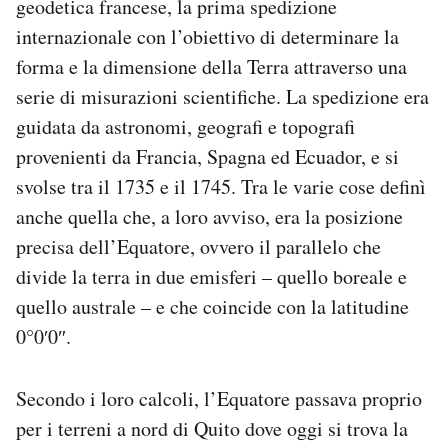
geodetica francese, la prima spedizione
Notifiche mobile
internazionale con l’obiettivo di determinare la
Regala il Post
forma e la dimensione della Terra attraverso una
Hai bisogno di aiuto?
serie di misurazioni scientifiche. La spedizione era
Esci
guidata da astronomi, geografi e topografi
provenienti da Francia, Spagna ed Ecuador, e si
svolse tra il 1735 e il 1745. Tra le varie cose definì
anche quella che, a loro avviso, era la posizione
precisa dell’Equatore, ovvero il parallelo che
divide la terra in due emisferi – quello boreale e
quello australe – e che coincide con la latitudine
0°0′0″.
Secondo i loro calcoli, l’Equatore passava proprio
per i terreni a nord di Quito dove oggi si trova la