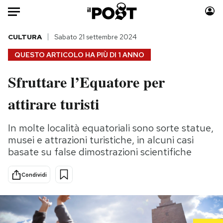
Auto
CULTURA
Sabato 21 settembre 2024
QUESTO ARTICOLO HA PIÙ DI
1 ANNO
HOME
Sfruttare l’Equatore per
Italia
Moda
attirare turisti
Mondo
Libri
Politica
Consumismi
In molte località equatoriali sono sorte statue,
Tecnologia
Storie/Idee
musei e attrazioni turistiche, in alcuni casi
Internet
Ok Boomer!
basate su false dimostrazioni scientifiche
Scienza
Media
Cultura
Europa
Condividi
Economia
Altrecose
Sport
Mondiali calcio 2026