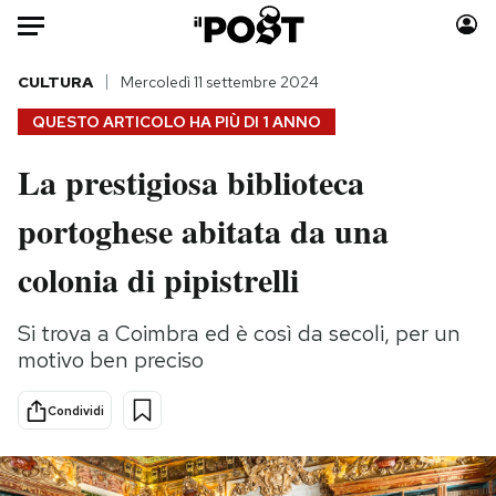
Auto
CULTURA
Mercoledì 11 settembre 2024
QUESTO ARTICOLO HA PIÙ DI
1 ANNO
HOME
La prestigiosa biblioteca
Italia
Moda
portoghese abitata da una
Mondo
Libri
Politica
Consumismi
colonia di pipistrelli
Tecnologia
Storie/Idee
Internet
Ok Boomer!
Si trova a Coimbra ed è così da secoli, per un
Scienza
Media
motivo ben preciso
Cultura
Europa
Economia
Altrecose
Condividi
Sport
Mondiali calcio 2026