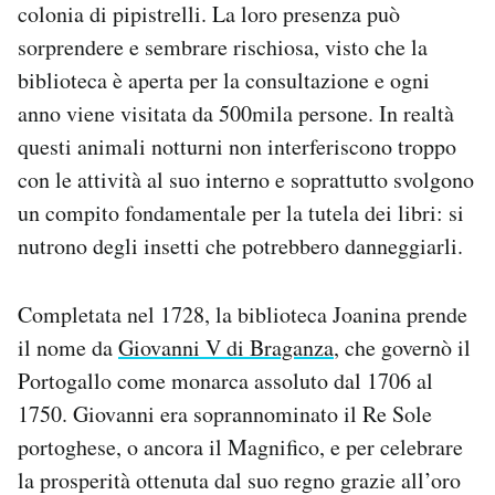
colonia di pipistrelli. La loro presenza può
Notifiche mobile
sorprendere e sembrare rischiosa, visto che la
Regala il Post
Hai bisogno di aiuto?
biblioteca è aperta per la consultazione e ogni
Esci
anno viene visitata da 500mila persone. In realtà
questi animali notturni non interferiscono troppo
con le attività al suo interno e soprattutto svolgono
un compito fondamentale per la tutela dei libri: si
nutrono degli insetti che potrebbero danneggiarli.
Completata nel 1728, la biblioteca Joanina prende
il nome da
Giovanni V di Braganza
, che governò il
Portogallo come monarca assoluto dal 1706 al
1750. Giovanni era soprannominato il Re Sole
portoghese, o ancora il Magnifico, e per celebrare
la prosperità ottenuta dal suo regno grazie all’oro