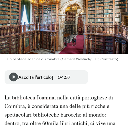
PODCAST
NEWSLETTER
I MIEI PREFERITI
La biblioteca Joanina di Coimbra (Gerhard Westrich/ Laif, Contrasto)
SHOP
Ascolta l'articolo
04:57
CALENDARIO
La
biblioteca Joanina
, nella città portoghese di
Coimbra, è considerata una delle più ricche e
AREA PERSONALE
spettacolari biblioteche barocche al mondo:
Area Personale
dentro, tra oltre 60mila libri antichi, ci vive una
Newsletter