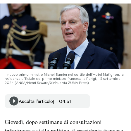
PODCAST
NEWSLETTER
I MIEI PREFERITI
SHOP
Il nuovo primo ministro Michel Barnier nel cortile dell’Hotel Matignon, la
residenza ufficiale del primo ministro francese, a Parigi, il 5 settembre
2024 (ANSA/Henri Szwarc/Xinhua via ZUMA Press)
CALENDARIO
Ascolta l'articolo
04:51
AREA PERSONALE
Area Personale
Giovedì, dopo settimane di consultazioni
Newsletter
infruttuose e
stallo politico
, il presidente francese