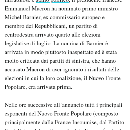
Notifiche mobile
Emmanuel Macron
ha nominato
primo ministro
Regala il Post
Michel Barnier, ex commissario europeo e
Hai bisogno di aiuto?
membro dei Repubblicani, un partito di
Esci
centrodestra arrivato quarto alle elezioni
legislative di luglio. La nomina di Barnier è
arrivata in modo piuttosto inaspettato ed è stata
molto criticata dai partiti di sinistra, che hanno
accusato Macron di aver ignorato i risultati delle
elezioni in cui la loro coalizione, il Nuovo Fronte
Popolare, era arrivata prima.
Nelle ore successive all’annuncio tutti i principali
esponenti del Nuovo Fronte Popolare (composto
principalmente dalla France Insoumise, dal Partito