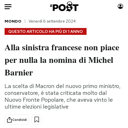
Auto
MONDO
Venerdì 6 settembre 2024
QUESTO ARTICOLO HA PIÙ DI
1 ANNO
HOME
Alla sinistra francese non piace
Italia
Moda
per nulla la nomina di Michel
Mondo
Libri
Politica
Consumismi
Barnier
Tecnologia
Storie/Idee
Internet
Ok Boomer!
La scelta di Macron del nuovo primo ministro,
Scienza
Media
conservatore, è stata criticata molto dal
Cultura
Europa
Nuovo Fronte Popolare, che aveva vinto le
ultime elezioni legislative
Economia
Altrecose
Sport
Mondiali calcio 2026
Condividi