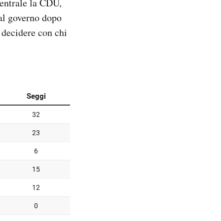
 centrale la CDU,
 al governo dopo
è decidere con chi