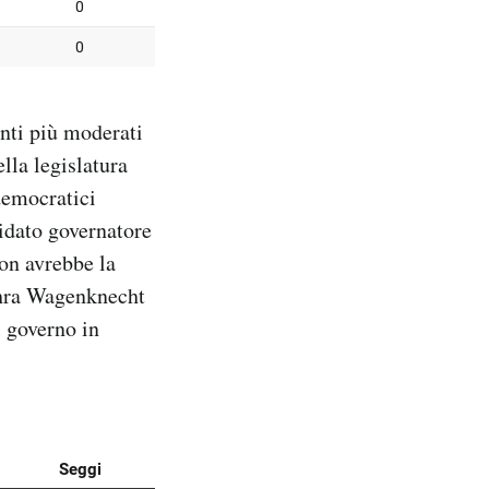
nti più moderati
lla legislatura
democratici
idato governatore
on avrebbe la
ahra Wagenknecht
 governo in