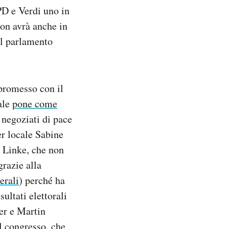
D e Verdi uno in
non avrà anche in
el parlamento
promesso con il
ale
pone come
i negoziati di pace
er locale Sabine
 Linke, che non
grazie alla
erali
) perché ha
sultati elettorali
ler e Martin
al congresso, che