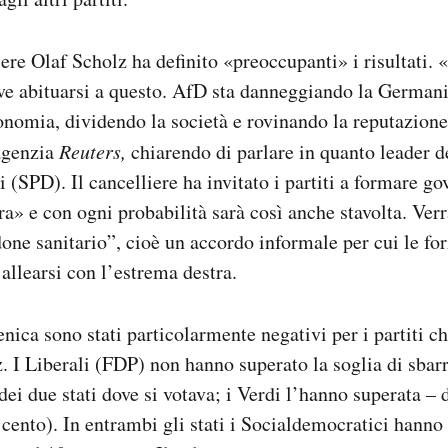
ere Olaf Scholz ha definito «preoccupanti» i risultati. 
e abituarsi a questo. AfD sta danneggiando la Germani
nomia, dividendo la società e rovinando la reputazion
agenzia
Reuters,
chiarendo di parlare in quanto leader d
 (SPD). Il cancelliere ha invitato i partiti a formare go
tra» e con ogni probabilità sarà così anche stavolta. Ver
done sanitario”, cioè un accordo informale per cui le for
llearsi con l’estrema destra.
enica sono stati particolarmente negativi per i partiti c
. I Liberali (FDP) non hanno superato la soglia di sbar
dei due stati dove si votava; i Verdi l’hanno superata – 
 cento). In entrambi gli stati i Socialdemocratici hanno