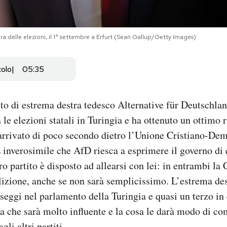
era delle elezioni, il 1° settembre a Erfurt (Sean Gallup/Getty Images)
colo
05:35
to di estrema destra tedesco Alternative für Deutschl
 le elezioni statali in Turingia e ha ottenuto un ottimo r
 arrivato di poco secondo dietro l’Unione Cristiano-D
È inverosimile che AfD riesca a esprimere il governo di q
ro partito è disposto ad allearsi con lei: in entrambi l
lizione, anche se non sarà semplicissimo. L’estrema des
 seggi nel parlamento della Turingia e quasi un terzo in 
ca che sarà molto influente e la cosa le darà modo di co
gli altri partiti.