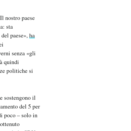
«Il nostro paese
a: sta
e del paese»,
ha
ei
verni senza «gli
rà quindi
ze politiche si
he sostengono il
ramento del 5 per
di poco – solo in
 ottenuto