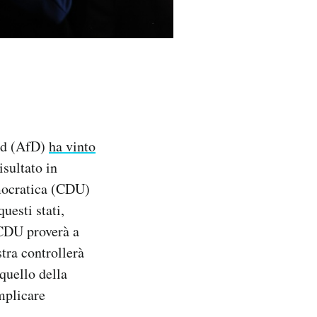
and (AfD)
ha vinto
isultato in
emocratica (CDU)
uesti stati,
a CDU proverà a
tra controllerà
quello della
mplicare