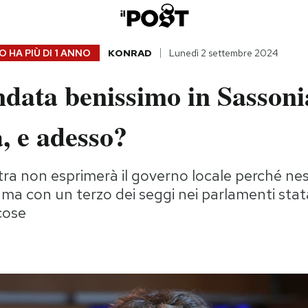
 HA PIÙ DI
1 ANNO
KONRAD
Lunedì 2 settembre 2024
data benissimo in Sassoni
, e adesso?
ra non esprimerà il governo locale perché nes
, ma con un terzo dei seggi nei parlamenti stat
cose