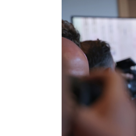
PODCAST
NEWSLETTER
I MIEI PREFERITI
SHOP
CALENDARIO
AREA PERSONALE
Area Personale
Newsletter