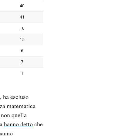
, ha escluso
nza matematica
 non quella
ia
hanno detto
che
 hanno