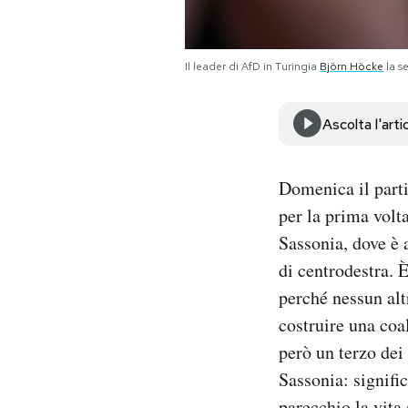
Notifiche mobile
Regala il Post
Hai bisogno di aiuto?
Il leader di AfD in Turingia
Björn Höcke
la s
Esci
Ascolta l'arti
Domenica il parti
per la prima volta
Sassonia, dove è
di centrodestra. 
perché nessun alt
costruire una coa
però un terzo dei
Sassonia: signifi
parecchio la vita a