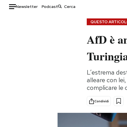
Newsletter
Podcast
Auto
QUESTO ARTICOLO
AfD è an
HOME
Italia
Moda
Turingia
Mondo
Libri
Politica
Consumismi
L’estrema dest
Tecnologia
Storie/Idee
alleare con lei
Internet
Ok Boomer!
complicare le 
Scienza
Media
Cultura
Europa
Condividi
Economia
Altrecose
Sport
Mondiali calcio 2026