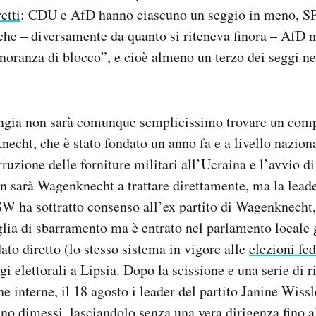
etti
: CDU e AfD hanno ciascuno un seggio in meno, SP
 che – diversamente da quanto si riteneva finora – AfD 
oranza di blocco”, e cioè almeno un terzo dei seggi n
ngia non sarà comunque semplicissimo trovare un com
necht, che è stato fondato un anno fa e a livello nazion
rruzione delle forniture militari all’Ucraina e l’avvio d
n sarà Wagenknecht a trattare direttamente, ma la lead
ha sottratto consenso all’ex partito di Wagenknecht,
glia di sbarramento ma è entrato nel parlamento locale 
to diretto (lo stesso sistema in vigore alle
elezioni fed
gi elettorali a Lipsia. Dopo la scissione e una serie di ri
he interne, il 18 agosto i leader del partito Janine Wiss
ano dimessi
, lasciandolo senza una vera dirigenza fino 