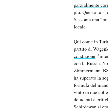
parzialmente corr
più. Questo fa sì
Sassonia una “min
locale.
Qui come in Turi
partito di Wagenk
condizione
l’inte
con la Russia. No
Zimmermann. BSW 
ha superato la so
formula del manda
vinto in due colle
deludenti e critic
Schirdewan
si er