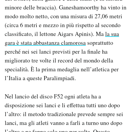
Notifiche mobile
minore delle braccia). Ganeshamoorthy ha vinto in
Regala il Post
modo molto netto, con una misura di 27,06 metri
Hai bisogno di aiuto?
(circa 6 metri e mezzo in più rispetto al secondo
Esci
classificato, il lettone Aigars Apinis). Ma
la sua
gara è stata abbastanza clamorosa
soprattutto
perché nei sei lanci previsti per la finale ha
migliorato tre volte il record del mondo della
specialità. È la prima medaglia nell’atletica per
l’Italia a queste Paralimpiadi.
Nel lancio del disco F52 ogni atleta ha a
disposizione sei lanci e li effettua tutti uno dopo
l’altro: il metodo tradizionale prevede sempre sei
lanci, ma gli atleti vanno a farli a turno uno dopo
l’altro e ne fanno solo uno per volta. Questo