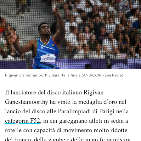
PODCAST
NEWSLETTER
I MIEI PREFERITI
SHOP
Rigivan Ganeshamoorthy durante la finale (ANSA/CIP - Eva Pavia)
Il lanciatore del disco italiano Rigivan
CALENDARIO
Ganeshamoorthy ha vinto la medaglia d’oro nel
lancio del disco alle Paralimpiadi di Parigi nella
AREA PERSONALE
categoria F52
, in cui gareggiano atleti in sedia a
rotelle con capacità di movimento molto ridotte
Area Personale
Newsletter
del tronco, delle gambe e delle mani (e in misura