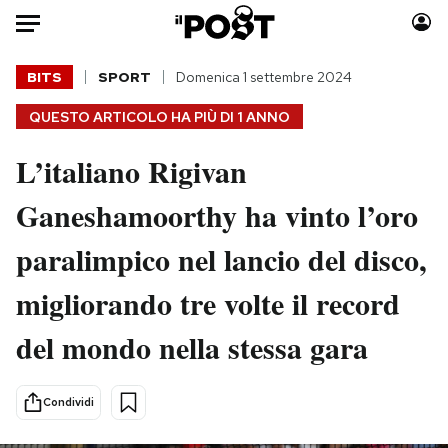
Auto
BITS
SPORT
Domenica 1 settembre 2024
QUESTO ARTICOLO HA PIÙ DI
1 ANNO
HOME
L’italiano Rigivan
Italia
Moda
Mondo
Libri
Ganeshamoorthy ha vinto l’oro
Politica
Consumismi
paralimpico nel lancio del disco,
Tecnologia
Storie/Idee
Internet
Ok Boomer!
migliorando tre volte il record
Scienza
Media
del mondo nella stessa gara
Cultura
Europa
Economia
Altrecose
Sport
Mondiali calcio 2026
Condividi