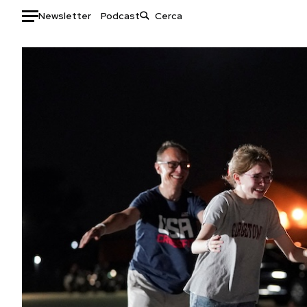
Newsletter
Podcast
Auto
HOME
Italia
Moda
Mondo
Libri
Politica
Consumismi
Tecnologia
Storie/Idee
Internet
Ok Boomer!
Scienza
Media
Cultura
Europa
Economia
Altrecose
Sport
Mondiali calcio 2026