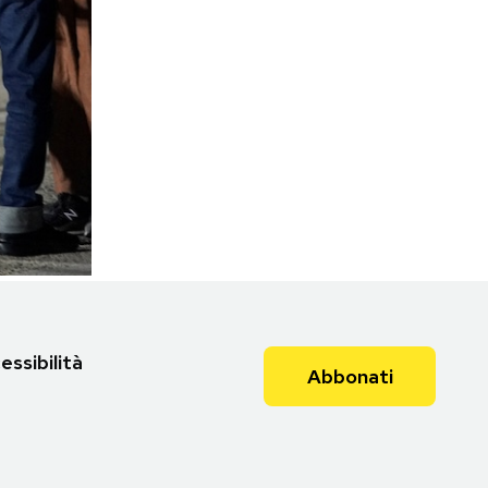
essibilità
Abbonati