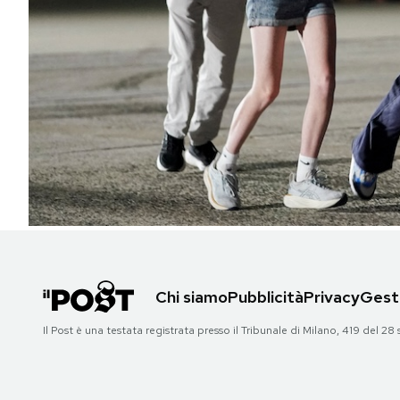
PODCAST
NEWSLETTER
I MIEI PREFERITI
SHOP
CALENDARIO
Chi siamo
Pubblicità
Privacy
Gesti
AREA PERSONALE
Il Post è una testata registrata presso il Tribunale di Milano, 419 del
Area Personale
Newsletter