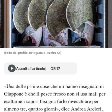
PODCAST
NEWSLETTER
I MIEI PREFERITI
(Foto dal profilo Instagram di Azabu 10)
SHOP
Ascolta l'articolo
05:17
CALENDARIO
«Una delle prime cose che mi hanno insegnato in
AREA PERSONALE
Giappone è che il pesce fresco non si usa mai: per
esaltarne i sapori bisogna farlo invecchiare per
Area Personale
almeno tre, quattro giorni», dice Andrea Arcieri,
Newsletter