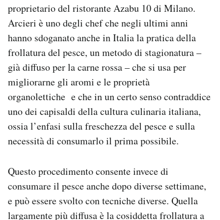
proprietario del ristorante Azabu 10 di Milano.
Notifiche mobile
Regala il Post
Arcieri è uno degli chef che negli ultimi anni
Hai bisogno di aiuto?
hanno sdoganato anche in Italia la pratica della
Esci
frollatura del pesce, un metodo di stagionatura –
già diffuso per la carne rossa – che si usa per
migliorarne gli aromi e le proprietà
organolettiche e che in un certo senso contraddice
uno dei capisaldi della cultura culinaria italiana,
ossia l’enfasi sulla freschezza del pesce e sulla
necessità di consumarlo il prima possibile.
Questo procedimento consente invece di
consumare il pesce anche dopo diverse settimane,
e può essere svolto con tecniche diverse. Quella
largamente più diffusa è la cosiddetta frollatura a