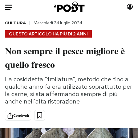
Auto
CULTURA
Mercoledì 24 luglio 2024
QUESTO ARTICOLO HA PIÙ DI
2 ANNI
HOME
Non sempre il pesce migliore è
Italia
Moda
quello fresco
Mondo
Libri
Politica
Consumismi
La cosiddetta “frollatura”, metodo che fino a
Tecnologia
Storie/Idee
qualche anno fa era utilizzato soprattutto per
Internet
Ok Boomer!
la carne, si sta affermando sempre di più
Scienza
Media
anche nell'alta ristorazione
Cultura
Europa
Economia
Altrecose
Condividi
Sport
Mondiali calcio 2026