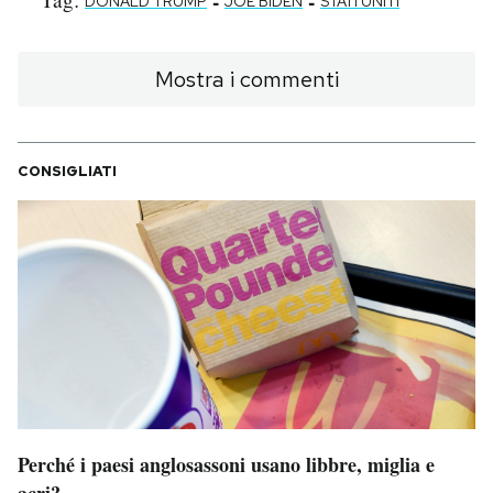
-
-
DONALD TRUMP
JOE BIDEN
STATI UNITI
Mostra i commenti
CONSIGLIATI
Perché i paesi anglosassoni usano libbre, miglia e
acri?