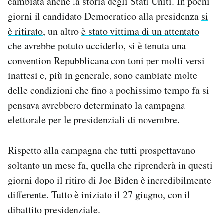
cambiata anche la storia degli Stati Uniti. In pochi
Notifiche mobile
giorni il candidato Democratico alla presidenza
si
Regala il Post
è ritirato
, un altro
è stato vittima di un attentato
Hai bisogno di aiuto?
che avrebbe potuto ucciderlo, si è tenuta una
Esci
convention Repubblicana con toni per molti versi
inattesi e, più in generale, sono cambiate molte
delle condizioni che fino a pochissimo tempo fa si
pensava avrebbero determinato la campagna
elettorale per le presidenziali di novembre.
Rispetto alla campagna che tutti prospettavano
soltanto un mese fa, quella che riprenderà in questi
giorni dopo il ritiro di Joe Biden è incredibilmente
differente. Tutto è iniziato il 27 giugno, con il
dibattito presidenziale.