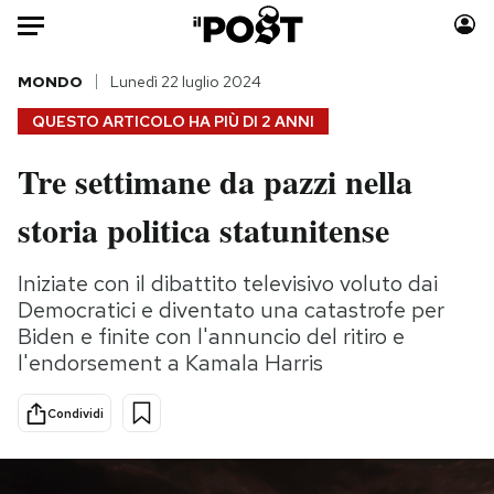
Auto
MONDO
Lunedì 22 luglio 2024
QUESTO ARTICOLO HA PIÙ DI
2 ANNI
HOME
Tre settimane da pazzi nella
Italia
Moda
storia politica statunitense
Mondo
Libri
Politica
Consumismi
Iniziate con il dibattito televisivo voluto dai
Tecnologia
Storie/Idee
Democratici e diventato una catastrofe per
Internet
Ok Boomer!
Biden e finite con l'annuncio del ritiro e
Scienza
Media
l'endorsement a Kamala Harris
Cultura
Europa
Economia
Altrecose
Condividi
Sport
Mondiali calcio 2026