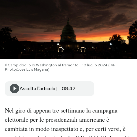
PODCAST
NEWSLETTER
I MIEI PREFERITI
Il Campidoglio di Washington al tramonto il 10 luglio 2024 ( AP
Photo/Jose Luis Magana)
SHOP
Ascolta l'articolo
08:47
CALENDARIO
Nel giro di appena tre settimane la campagna
AREA PERSONALE
elettorale per le presidenziali americane è
Area Personale
cambiata in modo inaspettato e, per certi versi, è
Newsletter