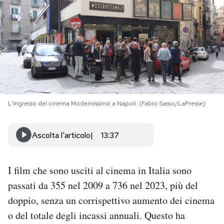
PODCAST
NEWSLETTER
I MIEI PREFERITI
L'ingresso del cinema Modernissimo a Napoli. (Fabio Sasso/LaPresse)
SHOP
Ascolta l'articolo
13:37
CALENDARIO
I film che sono usciti al cinema in Italia sono
passati da 355 nel 2009 a 736 nel 2023, più del
AREA PERSONALE
doppio, senza un corrispettivo aumento dei cinema
Area Personale
o del totale degli incassi annuali. Questo ha
Newsletter