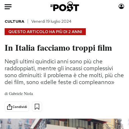
Auto
CULTURA
Venerdì 19 luglio 2024
QUESTO ARTICOLO HA PIÙ DI
2 ANNI
HOME
In Italia facciamo troppi film
Italia
Moda
Mondo
Libri
Negli ultimi quindici anni sono più che
Politica
Consumismi
raddoppiati, mentre gli incassi complessivi
Tecnologia
Storie/Idee
sono diminuiti: il problema è che molti, più che
dei film, sono «delle feste di compleanno»
Internet
Ok Boomer!
Scienza
Media
di
Gabriele Niola
Cultura
Europa
Economia
Altrecose
Condividi
Sport
Mondiali calcio 2026