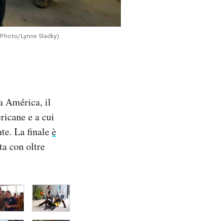
P Photo/Lynne Sladky)
pa América, il
ricane e a cui
te. La finale
è
ta con oltre