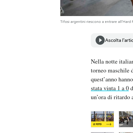
Notifiche mobile
Regala il Post
Hai bisogno di aiuto?
Tifosi argentini riescono a entrare all'Ha
Esci
Ascolta l'arti
Nella notte italia
torneo maschile d
quest’anno hanno 
stata vinta 1 a 0
d
un’ora di ritardo 