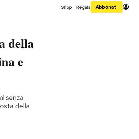
Abbonati
Shop
Regala
a della
ina e
mi senza
posta della