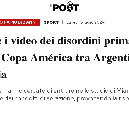
 HA PIÙ DI
2 ANNI
SPORT
Lunedì 15 luglio 2024
e i video dei disordini prim
i Copa América tra Argent
ia
osi hanno cercato di entrare nello stadio di Mia
he dai condotti di aerazione, provocando la ris