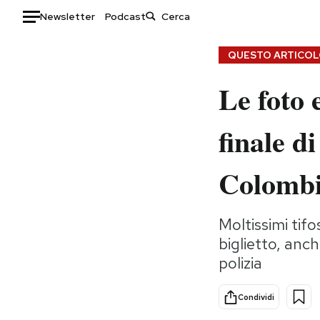
Newsletter
Podcast
Auto
QUESTO ARTICOLO
Le foto 
HOME
Italia
Moda
finale d
Mondo
Libri
Politica
Consumismi
Colomb
Tecnologia
Storie/Idee
Internet
Ok Boomer!
Moltissimi tif
Scienza
Media
biglietto, anc
Cultura
Europa
polizia
Economia
Altrecose
Sport
Mondiali calcio 2026
Condividi