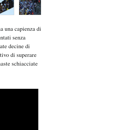
ha una capienza di
entati senza
cate decine di
tivo di superare
maste schiacciate