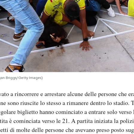
egan Briggs/Getty Images)
vato a rincorrere e arrestare alcune delle persone che e
ne sono riuscite lo stesso a rimanere dentro lo stadio. Tut
golare biglietto hanno cominciato a entrare solo verso l
artita è cominciata verso le 21. A partita iniziata la pol
ietti di molte delle persone che avevano preso posto sugl