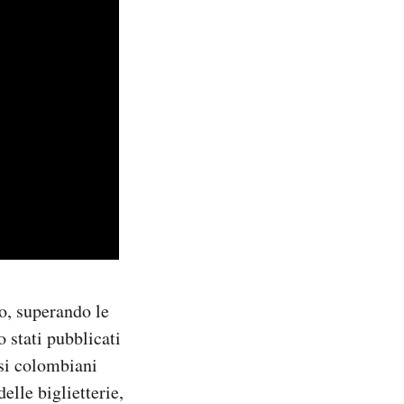
io, superando le
o stati pubblicati
osi colombiani
elle biglietterie,