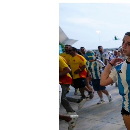
PODCAST
NEWSLETTER
I MIEI PREFERITI
SHOP
CALENDARIO
AREA PERSONALE
Area Personale
Newsletter