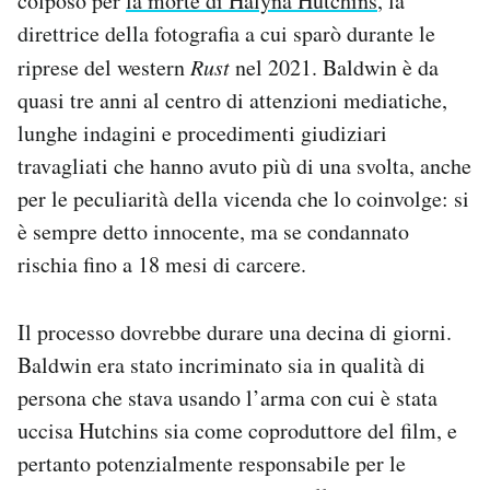
colposo per
la morte di Halyna Hutchins
, la
Notifiche mobile
direttrice della fotografia a cui sparò durante le
Regala il Post
riprese del western
Rust
nel 2021. Baldwin è da
Hai bisogno di aiuto?
quasi tre anni al centro di attenzioni mediatiche,
Esci
lunghe indagini e procedimenti giudiziari
travagliati che hanno avuto più di una svolta, anche
per le peculiarità della vicenda che lo coinvolge: si
è sempre detto innocente, ma se condannato
rischia fino a 18 mesi di carcere.
Il processo dovrebbe durare una decina di giorni.
Baldwin era stato incriminato sia in qualità di
persona che stava usando l’arma con cui è stata
uccisa Hutchins sia come coproduttore del film, e
pertanto potenzialmente responsabile per le