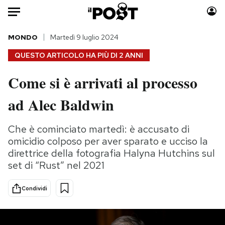
Auto
MONDO
Martedì 9 luglio 2024
QUESTO ARTICOLO HA PIÙ DI
2 ANNI
HOME
Come si è arrivati al processo
Italia
Moda
ad Alec Baldwin
Mondo
Libri
Politica
Consumismi
Che è cominciato martedì: è accusato di
Tecnologia
Storie/Idee
omicidio colposo per aver sparato e ucciso la
Internet
Ok Boomer!
direttrice della fotografia Halyna Hutchins sul
Scienza
Media
set di “Rust” nel 2021
Cultura
Europa
Economia
Altrecose
Condividi
Sport
Mondiali calcio 2026