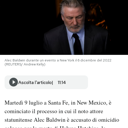
PODCAST
NEWSLETTER
I MIEI PREFERITI
Alec Baldwin durante un evento a New York il 6 dicembre del 2022
(REUTERS/ Andrew Kelly)
SHOP
Ascolta l'articolo
11:14
CALENDARIO
Martedì 9 luglio a Santa Fe, in New Mexico, è
AREA PERSONALE
cominciato il processo in cui il noto attore
Area Personale
statunitense Alec Baldwin è accusato di omicidio
Newsletter