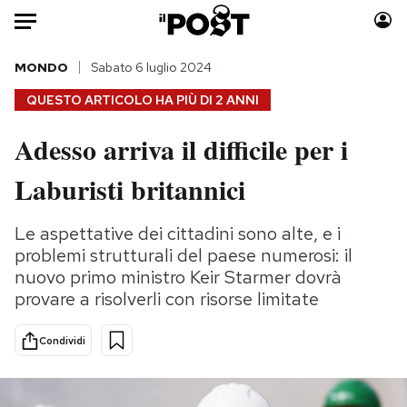
Auto
MONDO
Sabato 6 luglio 2024
QUESTO ARTICOLO HA PIÙ DI
2 ANNI
HOME
Adesso arriva il difficile per i
Italia
Moda
Laburisti britannici
Mondo
Libri
Politica
Consumismi
Le aspettative dei cittadini sono alte, e i
Tecnologia
Storie/Idee
problemi strutturali del paese numerosi: il
Internet
Ok Boomer!
nuovo primo ministro Keir Starmer dovrà
Scienza
Media
provare a risolverli con risorse limitate
Cultura
Europa
Economia
Altrecose
Condividi
Sport
Mondiali calcio 2026