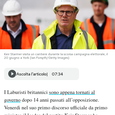
PODCAST
NEWSLETTER
I MIEI PREFERITI
Keir Starmer visita un cantiere durante la scorsa campagna elettorale, il
20 giugno a York (Ian Forsyth/Getty Images)
SHOP
Ascolta l'articolo
07:34
CALENDARIO
I Laburisti britannici
sono appena tornati al
AREA PERSONALE
governo
dopo 14 anni passati all’opposizione.
Area Personale
Venerdì nel suo primo discorso ufficiale da primo
Newsletter