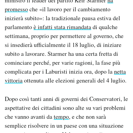
ministro il leader del partito Keir Starmer
ha
Notifiche mobile
promesso
che «il lavoro per il cambiamento
Regala il Post
inizierà subito»: la tradizionale pausa estiva del
Hai bisogno di aiuto?
parlamento
è infatti stata rimandata
di qualche
Esci
settimana, proprio per permettere al governo, che
si insedierà ufficialmente il 18 luglio, di iniziare
subito a lavorare. Starmer ha una certa fretta di
cominciare perché, per varie ragioni, la fase più
complicata per i Laburisti inizia ora, dopo la
netta
vittoria
ottenuta alle elezioni generali del 4 luglio.
Dopo così tanti anni di governi dei Conservatori, le
aspettative dei cittadini sono alte su vari problemi
che vanno avanti da
tempo
, e che non sarà
semplice risolvere in un paese con una situazione