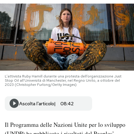
PODCAST
NEWSLETTER
I MIEI PREFERITI
SHOP
L’attivista Ruby Hamill durante una protesta dell’organizzazione Just
Stop Oil all'Università di Manchester, nel Regno Unito, a ottobre del
2023 (Christopher Furlong/Getty Images)
CALENDARIO
Ascolta l'articolo
08:42
AREA PERSONALE
Area Personale
Il Programma delle Nazioni Unite per lo sviluppo
Newsletter
(UNDP)
ha pubblicato
i risultati del Peoples’