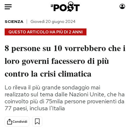
Auto
SCIENZA
Giovedì 20 giugno 2024
QUESTO ARTICOLO HA PIÙ DI
2 ANNI
HOME
8 persone su 10 vorrebbero che i
Italia
Moda
loro governi facessero di più
Mondo
Libri
Politica
Consumismi
contro la crisi climatica
Tecnologia
Storie/Idee
Internet
Ok Boomer!
Lo rileva il più grande sondaggio mai
Scienza
Media
realizzato sul tema dalle Nazioni Unite, che ha
Cultura
Europa
coinvolto più di 75mila persone provenienti da
77 paesi, inclusa l'Italia
Economia
Altrecose
Sport
Mondiali calcio 2026
Condividi