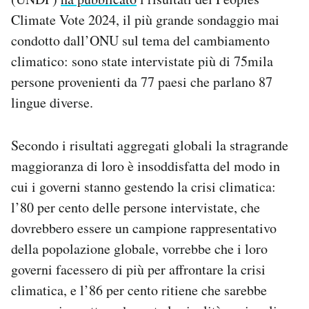
Notifiche mobile
Climate Vote 2024, il più grande sondaggio mai
Regala il Post
condotto dall’ONU sul tema del cambiamento
Hai bisogno di aiuto?
climatico: sono state intervistate più di 75mila
Esci
persone provenienti da 77 paesi che parlano 87
lingue diverse.
Secondo i risultati aggregati globali la stragrande
maggioranza di loro è insoddisfatta del modo in
cui i governi stanno gestendo la crisi climatica:
l’80 per cento delle persone intervistate, che
dovrebbero essere un campione rappresentativo
della popolazione globale, vorrebbe che i loro
governi facessero di più per affrontare la crisi
climatica, e l’86 per cento ritiene che sarebbe