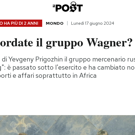
 HA PIÙ DI
2 ANNI
MONDO
Lunedì 17 giugno 2024
cordate il gruppo Wagner?
di Yevgeny Prigozhin il gruppo mercenario ru
": è passato sotto l'esercito e ha cambiato 
rti e affari soprattutto in Africa