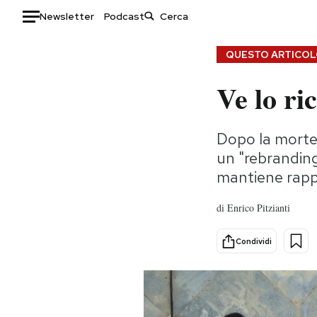
Newsletter
Podcast
Auto
QUESTO ARTICOLO
Ve lo ri
HOME
Italia
Moda
Dopo la morte 
Mondo
Libri
un "rebranding
Politica
Consumismi
mantiene rappo
Tecnologia
Storie/Idee
Internet
Ok Boomer!
di
Enrico Pitzianti
Scienza
Media
Cultura
Europa
Condividi
Economia
Altrecose
Sport
Mondiali calcio 2026