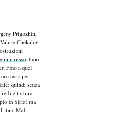
vgeny Prigozhin,
e Valery Chekalov
costruzioni
regime russo
dopo
r. Fino a quel
rno russo per
iale: quindi senza
ivili e torture.
pio in Siria) ma
 Libia, Mali,