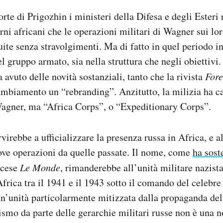
rte di Prigozhin i ministeri della Difesa e degli Esteri
rni africani che le operazioni militari di Wagner sui loro
ite senza stravolgimenti. Ma di fatto in quel periodo i
l gruppo armato, sia nella struttura che negli obiettivi
avuto delle novità sostanziali, tanto che la rivista
Fore
mbiamento un “rebranding”. Anzitutto, la milizia ha 
agner, ma “Africa Corps”, o “Expeditionary Corps”.
virebbe a ufficializzare la presenza russa in Africa, e a
ove operazioni da quelle passate. Il nome, come
ha sost
ncese
Le Monde
, rimanderebbe all’unità militare nazist
frica tra il 1941 e il 1943 sotto il comando del celebre
’unità particolarmente mitizzata dalla propaganda del
ismo da parte delle gerarchie militari russe non è una n