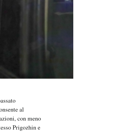
passato
consente al
razioni, con meno
tesso Prigozhin e