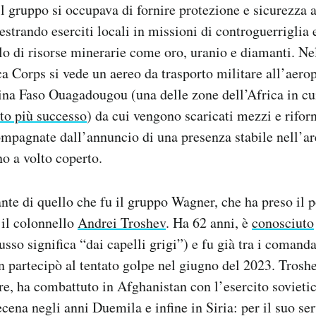
il gruppo si occupava di fornire protezione e sicurezza a
estrando eserciti locali in missioni di controguerriglia 
lo di risorse minerarie come oro, uranio e diamanti. N
a Corps si vede un aereo da trasporto militare all’aerop
ina Faso Ouagadougou (una delle zone dell’Africa in cu
to più successo
) da cui vengono scaricati mezzi e riforn
mpagnate dall’annuncio di una presenza stabile nell’are
no a volto coperto.
te di quello che fu il gruppo Wagner, che ha preso il p
 il colonnello
Andrei Troshev
. Ha 62 anni, è
conosciuto
sso significa “dai capelli grigi”) e fu già tra i comanda
 partecipò al tentato golpe nel giugno del 2023. Trosh
re, ha combattuto in Afghanistan con l’esercito sovietic
cena negli anni Duemila e infine in Siria: per il suo ser