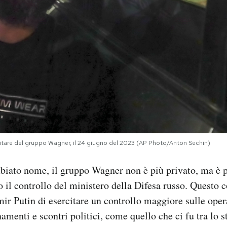
militare del gruppo Wagner, il 24 giugno del 2023 (AP Photo/Anton Sechin)
biato nome, il gruppo Wagner non è più privato, ma è 
o il controllo del ministero della Difesa russo. Questo 
ir Putin di esercitare un controllo maggiore sulle ope
amenti e scontri politici, come quello che ci fu tra lo s