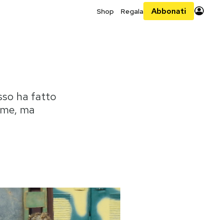
Abbonati
Shop
Regala
sso ha fatto
nome, ma