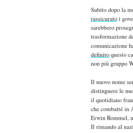
Subito dopo la mo
rassicurato
i gove
sarebbero prosegu
trasformazione de
comunicazione ha 
definito
questo ca
non più gruppo W
Il nuovo nome ser
distinguere le nu
il quotidiano fra
che combatté in A
Erwin Rommel, un
Il rimando al naz