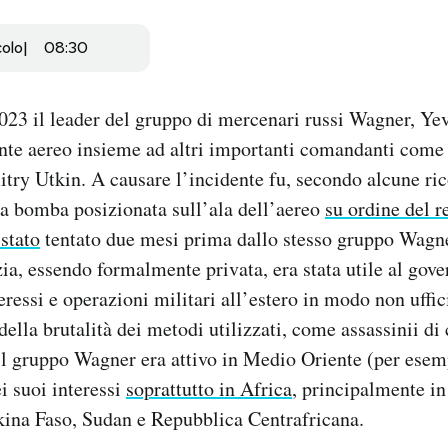
colo
08:30
023 il leader del gruppo di mercenari russi Wagner, Ye
ente aereo insieme ad altri importanti comandanti com
itry Utkin. A causare l’incidente fu, secondo alcune ri
na bomba posizionata sull’ala dell’aereo
su ordine del 
 stato
tentato due mesi prima dallo stesso gruppo Wagne
a, essendo formalmente privata, era stata utile al gove
eressi e operazioni militari all’estero in modo non uffic
ella brutalità dei metodi utilizzati, come assassinii di c
il gruppo Wagner era attivo in Medio Oriente (per esem
i suoi interessi
soprattutto in Africa
, principalmente in
na Faso, Sudan e Repubblica Centrafricana.