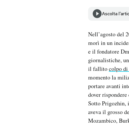
Notifiche mobile
Regala il Post
Ascolta l'arti
Hai bisogno di aiuto?
Esci
Nell’agosto del 2
morì in un incid
e il fondatore Dm
giornalistiche, u
il fallito
colpo di
momento la milizi
portare avanti int
dover rispondere d
Sotto Prigozhin, 
aveva il grosso de
Mozambico, Burki