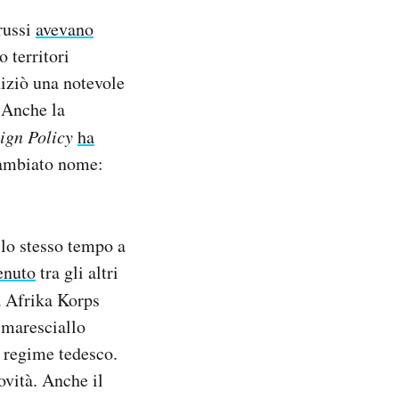
 russi
avevano
 territori
niziò una notevole
. Anche la
ign Policy
ha
cambiato nome:
llo stesso tempo a
enuto
tra gli altri
a Afrika Korps
 maresciallo
 regime tedesco.
ovità. Anche il