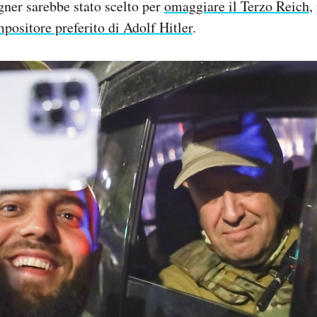
er sarebbe stato scelto per
omaggiare il Terzo Reich
,
mpositore preferito di Adolf Hitler
.