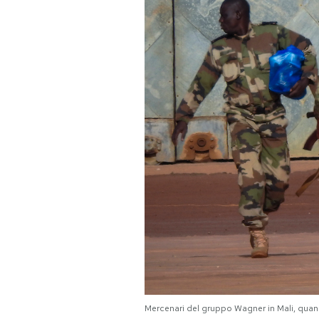
PODCAST
NEWSLETTER
I MIEI PREFERITI
SHOP
CALENDARIO
AREA PERSONALE
Area Personale
Mercenari del gruppo Wagner in Mali, quand
Newsletter