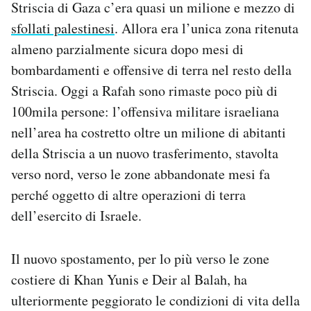
Striscia di Gaza c’era quasi un milione e mezzo di
Notifiche mobile
sfollati palestinesi
. Allora era l’unica zona ritenuta
Regala il Post
almeno parzialmente sicura dopo mesi di
Hai bisogno di aiuto?
Esci
bombardamenti e offensive di terra nel resto della
Striscia. Oggi a Rafah sono rimaste poco più di
100mila persone: l’offensiva militare israeliana
nell’area ha costretto oltre un milione di abitanti
della Striscia a un nuovo trasferimento, stavolta
verso nord, verso le zone abbandonate mesi fa
perché oggetto di altre operazioni di terra
dell’esercito di Israele.
Il nuovo spostamento, per lo più verso le zone
costiere di Khan Yunis e Deir al Balah, ha
ulteriormente peggiorato le condizioni di vita della