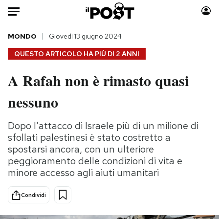
Auto
MONDO
Giovedì 13 giugno 2024
QUESTO ARTICOLO HA PIÙ DI
2 ANNI
HOME
A Rafah non è rimasto quasi
Italia
Moda
nessuno
Mondo
Libri
Politica
Consumismi
Dopo l'attacco di Israele più di un milione di
Tecnologia
Storie/Idee
sfollati palestinesi è stato costretto a
Internet
Ok Boomer!
spostarsi ancora, con un ulteriore
Scienza
Media
peggioramento delle condizioni di vita e
Cultura
Europa
minore accesso agli aiuti umanitari
Economia
Altrecose
Sport
Mondiali calcio 2026
Condividi