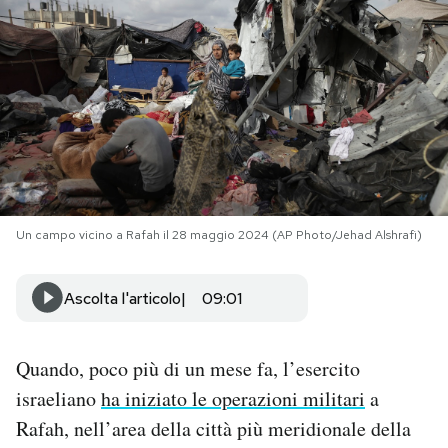
PODCAST
NEWSLETTER
I MIEI PREFERITI
Un campo vicino a Rafah il 28 maggio 2024 (AP Photo/Jehad Alshrafi)
SHOP
Ascolta l'articolo
09:01
CALENDARIO
Quando, poco più di un mese fa, l’esercito
AREA PERSONALE
israeliano
ha iniziato le operazioni militari
a
Area Personale
Rafah, nell’area della città più meridionale della
Newsletter