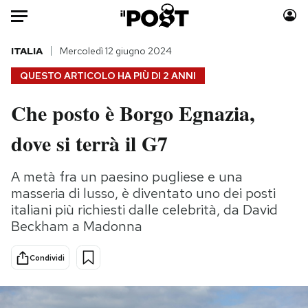
Auto
ITALIA
Mercoledì 12 giugno 2024
QUESTO ARTICOLO HA PIÙ DI
2 ANNI
HOME
Che posto è Borgo Egnazia,
Italia
Moda
dove si terrà il G7
Mondo
Libri
Politica
Consumismi
A metà fra un paesino pugliese e una
Tecnologia
Storie/Idee
masseria di lusso, è diventato uno dei posti
Internet
Ok Boomer!
italiani più richiesti dalle celebrità, da David
Scienza
Media
Beckham a Madonna
Cultura
Europa
Economia
Altrecose
Condividi
Sport
Mondiali calcio 2026