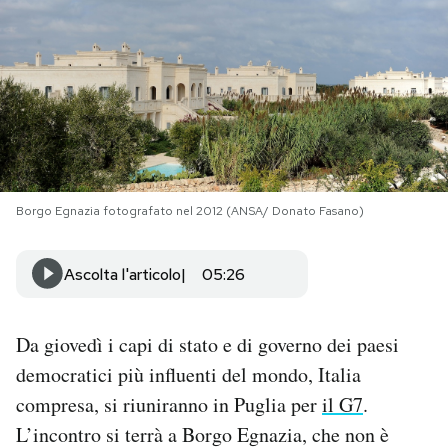
PODCAST
NEWSLETTER
I MIEI PREFERITI
Borgo Egnazia fotografato nel 2012 (ANSA/ Donato Fasano)
SHOP
Ascolta l'articolo
05:26
CALENDARIO
Da giovedì i capi di stato e di governo dei paesi
AREA PERSONALE
democratici più influenti del mondo, Italia
compresa, si riuniranno in Puglia per
il G7
.
Area Personale
L’incontro si terrà a Borgo Egnazia, che non è
Newsletter