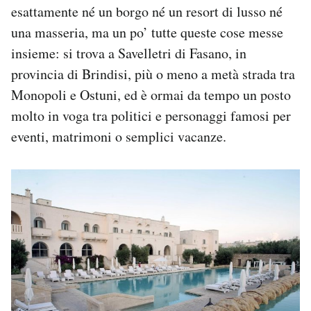
esattamente né un borgo né un resort di lusso né
Notifiche mobile
Regala il Post
una masseria, ma un po’ tutte queste cose messe
Hai bisogno di aiuto?
insieme: si trova a Savelletri di Fasano, in
Esci
provincia di Brindisi, più o meno a metà strada tra
Monopoli e Ostuni, ed è ormai da tempo un posto
molto in voga tra politici e personaggi famosi per
eventi, matrimoni o semplici vacanze.