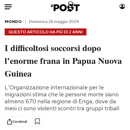
Auto
MONDO
Domenica 26 maggio 2024
QUESTO ARTICOLO HA PIÙ DI
2 ANNI
HOME
I difficoltosi soccorsi dopo
Italia
Moda
l’enorme frana in Papua Nuova
Mondo
Libri
Politica
Consumismi
Guinea
Tecnologia
Storie/Idee
Internet
Ok Boomer!
L'Organizzazione internazionale per le
Scienza
Media
migrazioni stima che le persone morte siano
Cultura
Europa
almeno 670 nella regione di Enga, dove da
mesi ci sono violenti scontri tra gruppi tribali
Economia
Altrecose
Sport
Mondiali calcio 2026
Condividi