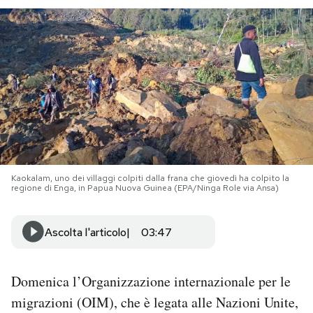
PODCAST
NEWSLETTER
I MIEI PREFERITI
SHOP
Kaokalam, uno dei villaggi colpiti dalla frana che giovedì ha colpito la
regione di Enga, in Papua Nuova Guinea (EPA/Ninga Role via Ansa)
CALENDARIO
Ascolta l'articolo
03:47
AREA PERSONALE
Domenica l’Organizzazione internazionale per le
Area Personale
migrazioni (OIM), che è legata alle Nazioni Unite,
Newsletter