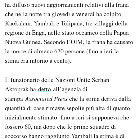
ha diffuso nuovi aggiornamenti relativi alla frana
Notifiche mobile
che nella notte tra giovedì e venerdì ha colpito
Regala il Post
Hai bisogno di aiuto?
Kaokalam, Yambali e Tulipana, tre villaggi della
Esci
regione di Enga, nello stato oceanico della Papua
Nuova Guinea. Secondo l’OIM, la frana ha causato
la morte di almeno 670 persone (fino a ieri la
stima era intorno a cento).
Il funzionario delle Nazioni Unite Serhan
Aktoprak ha
detto
all’agenzia di
stampa
Associated Press
che la stima deriva dalla
quantità di case rimaste sepolte più alta di quanto
inizialmente stimato: fino a ieri si supponeva che
fossero 60, ma dopo che le prime squadre di
soccorso hanno raggiunto Yambali la stima è di