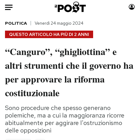
Auto
POLITICA
Venerdì 24 maggio 2024
QUESTO ARTICOLO HA PIÙ DI
2 ANNI
HOME
“Canguro”, “ghigliottina” e
Italia
Moda
altri strumenti che il governo ha
Mondo
Libri
Politica
Consumismi
per approvare la riforma
Tecnologia
Storie/Idee
Internet
Ok Boomer!
costituzionale
Scienza
Media
Cultura
Europa
Sono procedure che spesso generano
polemiche, ma a cui la maggioranza ricorre
Economia
Altrecose
abitualmente per aggirare l'ostruzionismo
Sport
Mondiali calcio 2026
delle opposizioni