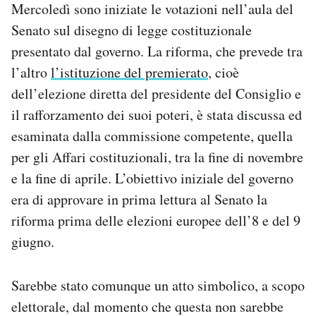
Mercoledì sono iniziate le votazioni nell’aula del
Notifiche mobile
Senato sul disegno di legge costituzionale
Regala il Post
Hai bisogno di aiuto?
presentato dal governo. La riforma, che prevede tra
Esci
l’altro
l’istituzione del premierato
, cioè
dell’elezione diretta del presidente del Consiglio e
il rafforzamento dei suoi poteri, è stata discussa ed
esaminata dalla commissione competente, quella
per gli Affari costituzionali, tra la fine di novembre
e la fine di aprile. L’obiettivo iniziale del governo
era di approvare in prima lettura al Senato la
riforma prima delle elezioni europee dell’8 e del 9
giugno.
Sarebbe stato comunque un atto simbolico, a scopo
elettorale, dal momento che questa non sarebbe