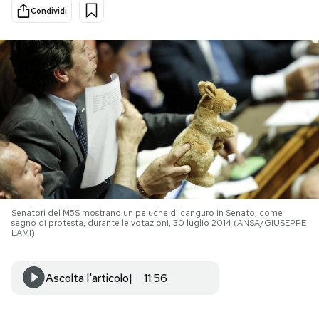
Condividi
PODCAST
NEWSLETTER
I MIEI PREFERITI
SHOP
Senatori del M5S mostrano un peluche di canguro in Senato, come
CALENDARIO
segno di protesta, durante le votazioni, 30 luglio 2014 (ANSA/GIUSEPPE
LAMI)
AREA PERSONALE
Ascolta l'articolo
11:56
Area Personale
Newsletter