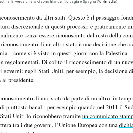
stina. In verde chiaro ci sono Irlanda, Norvegia e Spagna (
Wikimedia
)
 riconoscimento da altri stati. Questo è il passaggio fon
tura discrezionale di questi processi: è praticamente i
rmalmente senza essere riconosciuto dal resto della co
l riconoscimento di un altro stato è una decisione che c
ia – come si è visto in questi giorni con la Palestina –
non regolamentati. Di solito il riconoscimento di un nuo
i governi: negli Stati Uniti, per esempio, la decisione 
 al presidente.
riconoscimento di uno stato da parte di un altro, in temp
di piuttosto banali: per esempio quando nel 2011 il Su
 Stati Uniti lo riconobbero tramite
un comunicato stamp
ettera tra i due governi, l’Unione Europea con una
dichi