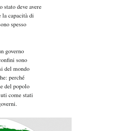
o stato deve avere
 la capacità di
 sono spesso
 un governo
 confini sono
esi del mondo
he: perché
ne del popolo
uti come stati
governi.