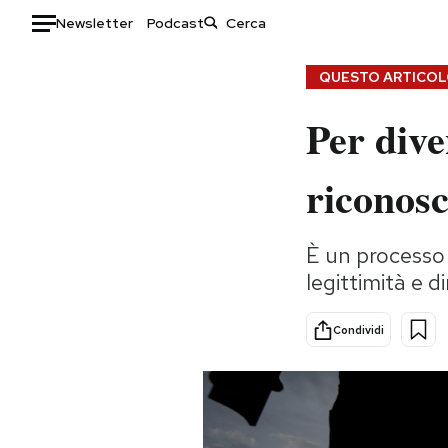
Newsletter
Podcast
Auto
QUESTO ARTICOLO
Per dive
HOME
Italia
Moda
riconos
Mondo
Libri
Politica
Consumismi
È un processo
Tecnologia
Storie/Idee
legittimità e dir
Internet
Ok Boomer!
Scienza
Media
Condividi
Cultura
Europa
Economia
Altrecose
Sport
Mondiali calcio 2026