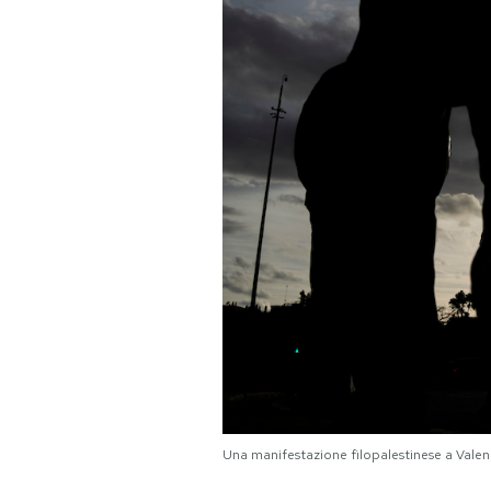
PODCAST
NEWSLETTER
I MIEI PREFERITI
SHOP
CALENDARIO
AREA PERSONALE
Area Personale
Una manifestazione filopalestinese a Vale
Newsletter