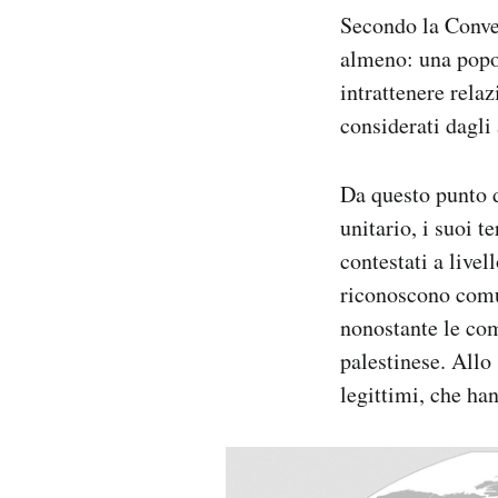
Secondo la Conven
almeno: una popol
intrattenere relaz
considerati dagli 
Da questo punto d
unitario, i suoi t
contestati a live
riconoscono comu
nonostante le com
palestinese. Allo
legittimi, che han