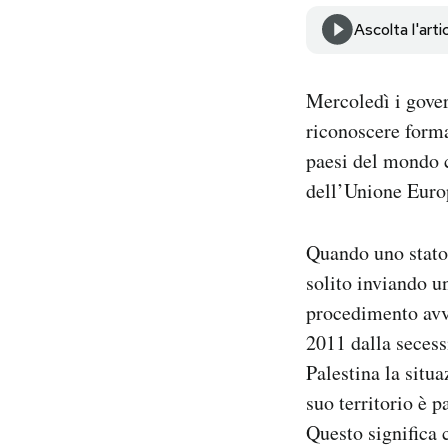
Notifiche mobile
Ascolta l'arti
Regala il Post
Hai bisogno di aiuto?
Esci
Mercoledì i gove
riconoscere forma
paesi del mondo c
dell’Unione Euro
Quando uno stato 
solito inviando u
procedimento avvi
2011 dalla secess
Palestina la situ
suo territorio è p
Questo significa 