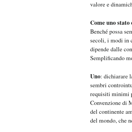
valore e dinamich
Come uno stato 
Benché possa semb
secoli, i modi in 
dipende dalle cond
Semplificando mol
Uno
: dichiarare 
sembri controintui
requisiti minimi 
Convenzione di Mo
del continente am
del mondo, che ne