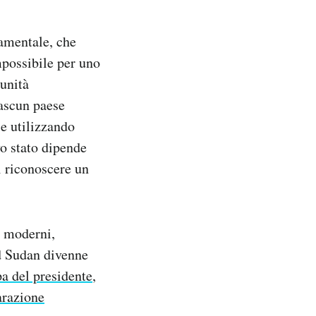
damentale, che
mpossibile per uno
munità
iascun paese
 e utilizzando
vo stato dipende
di riconoscere un
i moderni,
d Sudan divenne
a del presidente
,
arazione