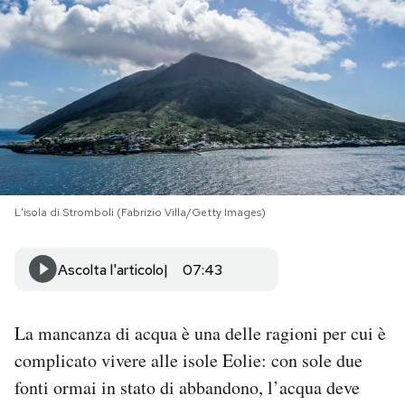
PODCAST
NEWSLETTER
I MIEI PREFERITI
L'isola di Stromboli (Fabrizio Villa/Getty Images)
SHOP
Ascolta l'articolo
07:43
CALENDARIO
La mancanza di acqua è una delle ragioni per cui è
AREA PERSONALE
complicato vivere alle isole Eolie: con sole due
Area Personale
fonti ormai in stato di abbandono, l’acqua deve
Newsletter