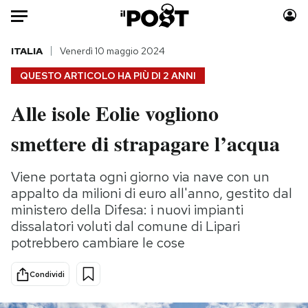
Auto
ITALIA
Venerdì 10 maggio 2024
QUESTO ARTICOLO HA PIÙ DI
2 ANNI
HOME
Alle isole Eolie vogliono
Italia
Moda
smettere di strapagare l’acqua
Mondo
Libri
Politica
Consumismi
Viene portata ogni giorno via nave con un
Tecnologia
Storie/Idee
appalto da milioni di euro all'anno, gestito dal
Internet
Ok Boomer!
ministero della Difesa: i nuovi impianti
Scienza
Media
dissalatori voluti dal comune di Lipari
Cultura
Europa
potrebbero cambiare le cose
Economia
Altrecose
Sport
Mondiali calcio 2026
Condividi