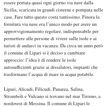
essere portata quasi ogni giorno via nave dalla
Notifiche mobile
Sicilia, scaricata in grandi cisterne e pompata nelle
Regala il Post
case. Fare tutto questo costa tantissimo. Finora la
Hai bisogno di aiuto?
Esci
fornitura via nave era l’unico modo per avere un
approvvigionamento regolare, indispensabile per
permettere alle persone di vivere sulle isole e ai
turisti di andarci in vacanza. Da circa un anno però
il comune di Lipari si è deciso a cambiare
approccio: l’idea è di rendere le isole
autosufficienti grazie ai dissalatori, impianti che
trasformano l’acqua di mare in acqua potabile.
Lipari, Alicudi, Filicudi, Panarea, Salina,
Stromboli e Vulcano si trovano nel mar Tirreno, a
nordovest di Messina. Il comune di Lipari le