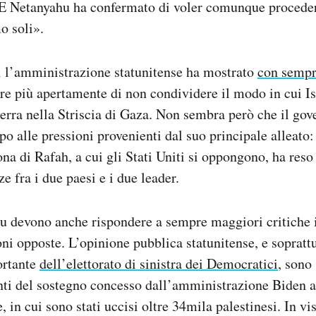
. E Netanyahu ha confermato di voler comunque proced
o soli».
i l’amministrazione statunitense ha mostrato
con sempr
e più apertamente di non condividere il modo in cui Is
rra nella Striscia di Gaza. Non sembra però che il gov
o alle pressioni provenienti dal suo principale alleato:
ona di Rafah, a cui gli Stati Uniti si oppongono, ha reso
ze fra i due paesi e i due leader.
u devono anche rispondere a sempre maggiori critiche i
oni opposte. L’opinione pubblica statunitense, e sopratt
rtante
dell’elettorato di sinistra dei Democratici
, sono
onti del sostegno concesso dall’amministrazione Biden a
e, in cui sono stati uccisi oltre 34mila palestinesi. In vi