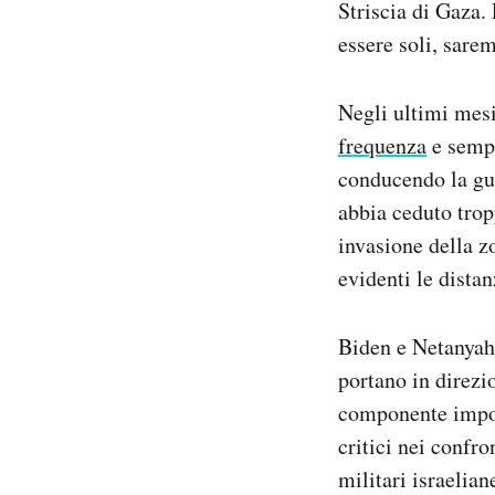
Striscia di Gaza
essere soli, sarem
Negli ultimi mes
frequenza
e sempr
conducendo la gue
abbia ceduto tropp
invasione della z
evidenti le distan
Biden e Netanyah
portano in direzi
componente impo
critici nei confr
militari israelian