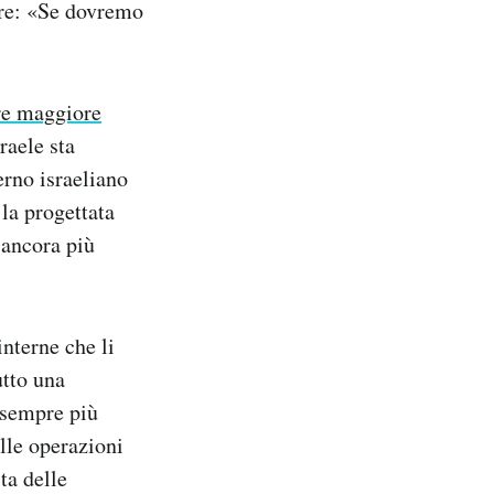
ere: «Se dovremo
e maggiore
raele sta
erno israeliano
 la progettata
 ancora più
nterne che li
utto una
 sempre più
lle operazioni
sta delle