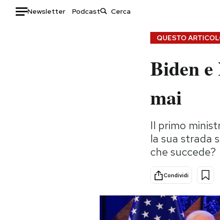
Newsletter
Podcast
Auto
QUESTO ARTICOLO
Biden e 
HOME
Italia
Moda
mai
Mondo
Libri
Politica
Consumismi
Il primo minist
Tecnologia
Storie/Idee
la sua strada 
Internet
Ok Boomer!
che succede?
Scienza
Media
Cultura
Europa
Condividi
Economia
Altrecose
Sport
Mondiali calcio 2026