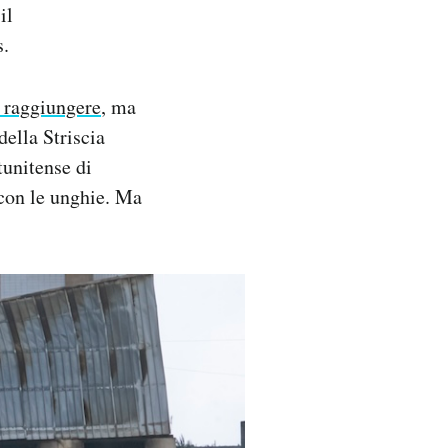
il
s.
a raggiungere
, ma
della Striscia
tunitense di
 con le unghie. Ma