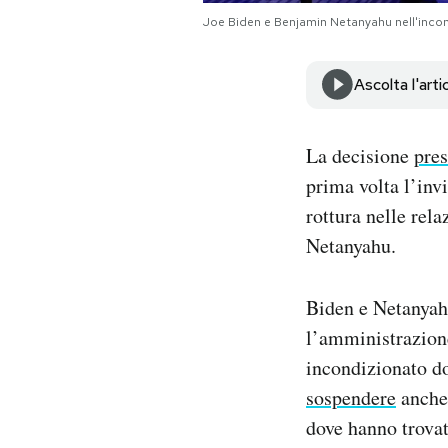
Notifiche mobile
Joe Biden e Benjamin Netanyahu nell'inco
Regala il Post
Hai bisogno di aiuto?
Ascolta l'arti
Esci
La decisione
pre
prima volta l’inv
rottura nelle rel
Netanyahu.
Biden e Netanyah
l’amministrazion
incondizionato 
sospendere
anche 
dove hanno trovato