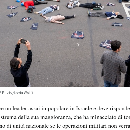
AP Photo/Kevin Wolf)
e un leader assai impopolare in Israele e deve risponde
trema della sua maggioranza, che ha minacciato di togl
no di unità nazionale se le operazioni militari non ver