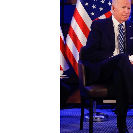
PODCAST
NEWSLETTER
I MIEI PREFERITI
SHOP
CALENDARIO
AREA PERSONALE
Area Personale
Newsletter