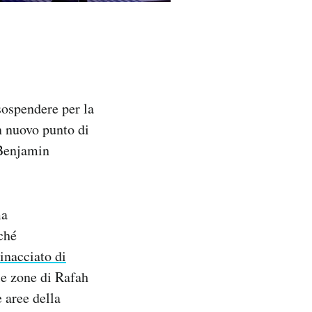
sospendere per la
n nuovo punto di
 Benjamin
ma
ché
inacciato di
 le zone di Rafah
e aree della