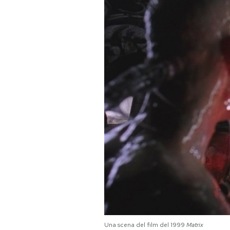
PODCAST
NEWSLETTER
I MIEI PREFERITI
SHOP
CALENDARIO
AREA PERSONALE
Area Personale
Newsletter
Una scena del film del 1999
Matrix