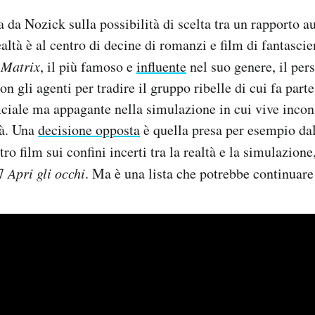
da Nozick sulla possibilità di scelta tra un rapporto a
ealtà è al centro di decine di romanzi e film di fantasci
9
Matrix
, il più famoso e
influente
nel suo genere, il pe
on gli agenti per tradire il gruppo ribelle di cui fa part
ficiale ma appagante nella simulazione in cui vive inco
tà. Una
decisione opposta
è quella presa per esempio dal
ltro film sui confini incerti tra la realtà e la simulazion
97
Apri gli occhi
. Ma è una lista che potrebbe continuare