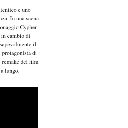
utentico e uno
enza. In una scena
rsonaggio Cypher
e in cambio di
nsapevolmente il
 protagonista di
e, remake del film
 a lungo.