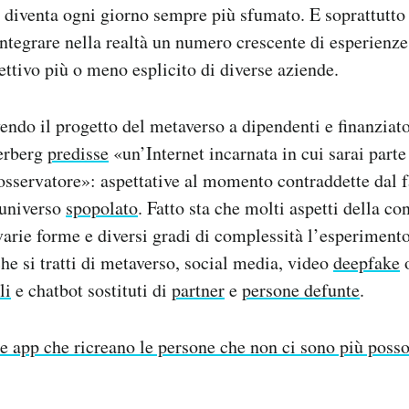
è diventa ogni giorno sempre più sfumato. E soprattutto
integrare nella realtà un numero crescente di esperienze 
ettivo più o meno esplicito di diverse aziende.
endo il progetto del metaverso a dipendenti e finanziato
erberg
predisse
«un’Internet incarnata in cui sarai parte
sservatore»: aspettative al momento contraddette dal fa
 universo
spopolato
. Fatto sta che molti aspetti della c
arie forme e diversi gradi di complessità l’esperiment
che si tratti di metaverso, social media, video
deepfake
o
li
e chatbot sostituti di
partner
e
persone defunte
.
e app che ricreano le persone che non ci sono più posso