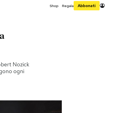
Abbonati
Shop
Regala
ma
obert Nozick
ongono ogni