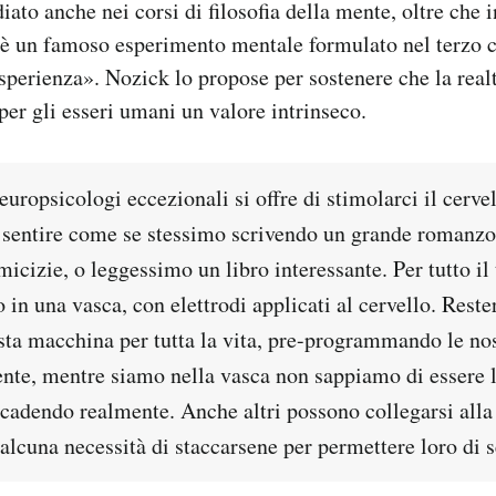
ato anche nei corsi di filosofia della mente, oltre che i
a, è un famoso esperimento mentale formulato nel terzo c
perienza». Nozick lo propose per sostenere che la realt
per gli esseri umani un valore intrinseco.
uropsicologi eccezionali si offre di stimolarci il cerv
e sentire come se stessimo scrivendo un grande romanzo
icizie, o leggessimo un libro interessante. Per tutto i
in una vasca, con elettrodi applicati al cervello. Res
esta macchina per tutta la vita, pre-programmando le no
te, mentre siamo nella vasca non sappiamo di essere 
accadendo realmente. Anche altri possono collegarsi all
alcuna necessità di staccarsene per permettere loro di s