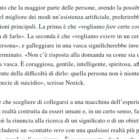
to che la maggior parte delle persone, avendo la possibi
 migliore dei modi un’esistenza artificiale, preferire
agioni principali. La prima è che «vogliamo
fare
certe cos
a di farle». La seconda è che «vogliamo
essere
in un ce
persona», e galleggiare in una vasca significherebbe inv
terminato. «Non c’è risposta alla domanda su come sia 
a vasca. È coraggiosa, gentile, intelligente, spiritosa, a
te della difficoltà di dirlo: quella persona non è niente
ecie di suicidio», scrisse Nozick.
è che scegliere di collegarsi a una macchina dell’esper
 realtà costruita da esseri umani e, in un certo senso, fa
 la rinuncia alla ricerca di un significato o di un obiet
ecludersi un «contatto
vero
con una qualsiasi realtà più 