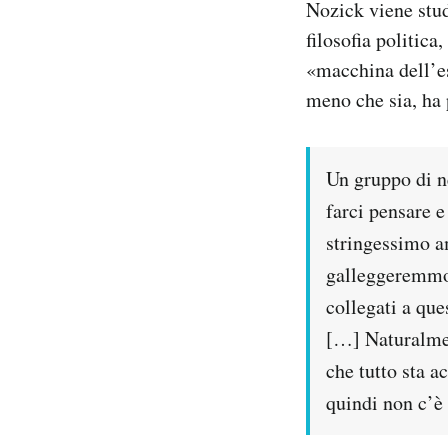
Nozick viene studi
filosofia politic
«macchina dell’es
meno che sia, ha 
Un gruppo di ne
farci pensare 
stringessimo am
galleggeremmo 
collegati a qu
[…] Naturalmen
che tutto sta 
quindi non c’è 