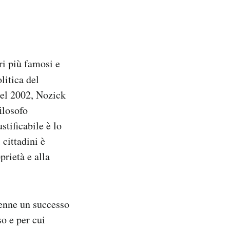
ri più famosi e
litica del
nel 2002, Nozick
ilosofo
stificabile è lo
 cittadini è
oprietà e alla
enne un successo
so e per cui