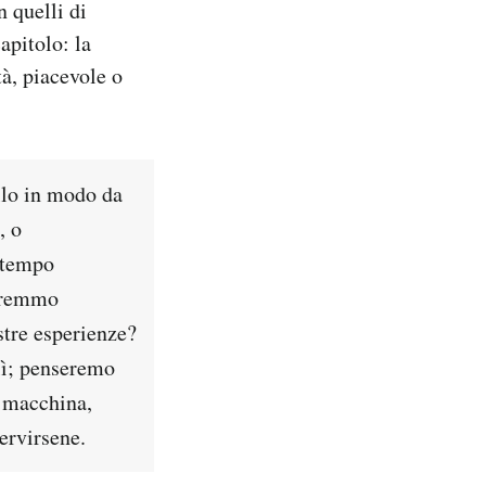
n quelli di
apitolo: la
à, piacevole o
ello in modo da
, o
l tempo
teremmo
stre esperienze?
lì; penseremo
a macchina,
ervirsene.