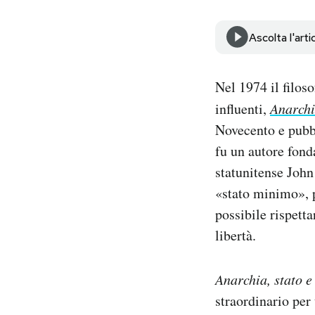
Notifiche mobile
Regala il Post
Ascolta l'arti
Hai bisogno di aiuto?
Esci
Nel 1974 il filos
influenti,
Anarchi
Novecento e pubbl
fu un autore fond
statunitense John 
«stato minimo», p
possibile rispettar
libertà.
Anarchia, stato e
straordinario per 