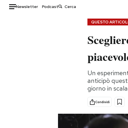
Newsletter
Podcast
Auto
QUESTO ARTICOLO
Sceglie
HOME
Italia
Moda
piacevol
Mondo
Libri
Politica
Consumismi
Un esperiment
Tecnologia
Storie/Idee
anticipò quest
Internet
Ok Boomer!
giorno in scala
Scienza
Media
Cultura
Europa
Condividi
Economia
Altrecose
Sport
Mondiali calcio 2026