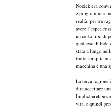
Nozick era convin
e programmare nel
realtà: per tre r
avere l’esperienz
un certo tipo di 
qualcosa di inde
stata a lungo nell
tratta semplicemen
macchina è una sp
La terza ragione 
dire accettare una
Implicherebbe cioè
vita, e quindi pr