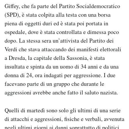
Notifiche mobile
Giffey, che fa parte del Partito Socialdemocratico
Regala il Post
(SPD), è stata colpita alla testa con una borsa
Hai bisogno di aiuto?
piena di oggetti duri ed è stata poi portata in
Esci
ospedale, dove è stata controllata e dimessa poco
dopo. La stessa sera un’attivista del Partito dei
Verdi che stava attaccando dei manifesti elettorali
a Dresda, la capitale della Sassonia, è stata
insultata e spinta da un uomo di 34 anni e da una
donna di 24, ora indagati per aggressione. I due
facevano parte di un gruppo che durante le
aggressioni avrebbe anche fatto il saluto nazista.
Quelli di martedì sono solo gli ultimi di una serie
di attacchi e aggressioni, fisiche e verbali, avvenuta
negli ultimi giorni ai danni soprattutto di politici