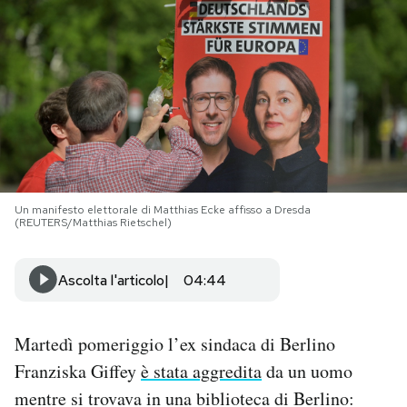
PODCAST
NEWSLETTER
I MIEI PREFERITI
Un manifesto elettorale di Matthias Ecke affisso a Dresda
SHOP
(REUTERS/Matthias Rietschel)
CALENDARIO
Ascolta l'articolo
04:44
AREA PERSONALE
Martedì pomeriggio l’ex sindaca di Berlino
Franziska Giffey
è stata aggredita
da un uomo
Area Personale
mentre si trovava in una biblioteca di Berlino:
Newsletter