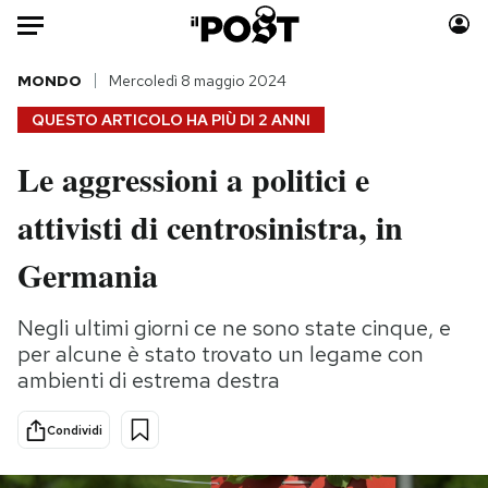
Auto
MONDO
Mercoledì 8 maggio 2024
QUESTO ARTICOLO HA PIÙ DI
2 ANNI
HOME
Le aggressioni a politici e
Italia
Moda
attivisti di centrosinistra, in
Mondo
Libri
Politica
Consumismi
Germania
Tecnologia
Storie/Idee
Internet
Ok Boomer!
Negli ultimi giorni ce ne sono state cinque, e
Scienza
Media
per alcune è stato trovato un legame con
Cultura
Europa
ambienti di estrema destra
Economia
Altrecose
Condividi
Sport
Mondiali calcio 2026