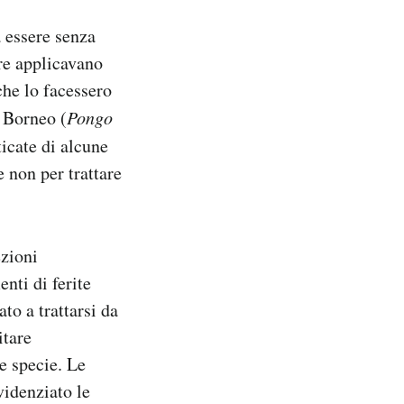
a essere senza
tre applicavano
che lo facessero
 Borneo (
Pongo
ticate di alcune
 non per trattare
ezioni
enti di ferite
to a trattarsi da
itare
e specie. Le
videnziato le