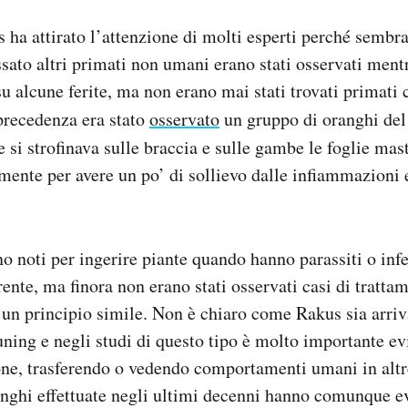
s ha attirato l’attenzione di molti esperti perché sembr
ssato altri primati non umani erano stati osservati men
su alcune ferite, ma non erano mai stati trovati primati 
 precedenza era stato
osservato
un gruppo di oranghi del
e si strofinava sulle braccia e sulle gambe le foglie mas
mente per avere un po’ di sollievo dalle infiammazioni e
o noti per ingerire piante quando hanno parassiti o inf
ente, ma finora non erano stati osservati casi di trattam
un principio simile. Non è chiaro come Rakus sia arriva
uning e negli studi di questo tipo è molto importante ev
e, trasferendo o vedendo comportamenti umani in altr
anghi effettuate negli ultimi decenni hanno comunque e