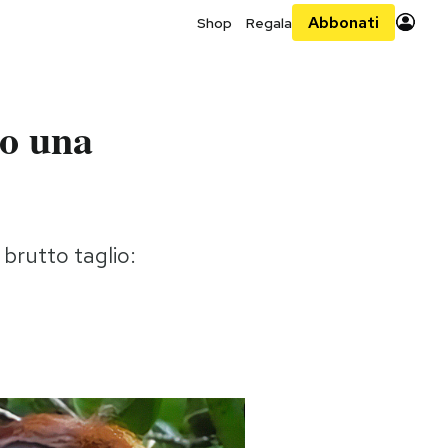
Abbonati
Shop
Regala
lo una
 brutto taglio: