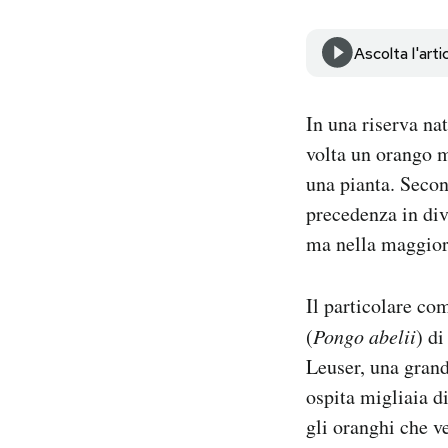
Notifiche mobile
Regala il Post
Ascolta l'arti
Hai bisogno di aiuto?
Esci
In una riserva na
volta un orango m
una pianta. Second
precedenza in dive
ma nella maggior 
Il particolare c
(
Pongo abelii
) d
Leuser, una grand
ospita migliaia d
gli oranghi che ve