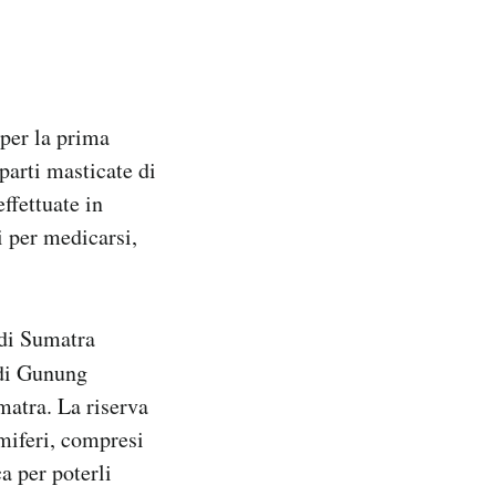
 per la prima
parti masticate di
ffettuate in
i per medicarsi,
di Sumatra
 di Gunung
matra. La riserva
mmiferi, compresi
a per poterli