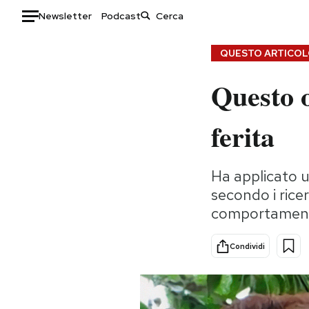
Newsletter
Podcast
Auto
QUESTO ARTICOLO
Questo o
HOME
Italia
Moda
ferita
Mondo
Libri
Politica
Consumismi
Ha applicato u
Tecnologia
Storie/Idee
secondo i rice
Internet
Ok Boomer!
comportamento
Scienza
Media
Cultura
Europa
Condividi
Economia
Altrecose
Sport
Mondiali calcio 2026