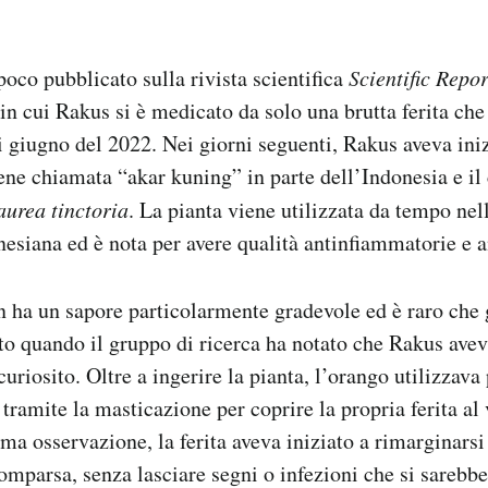
oco pubblicato sulla rivista scientifica
Scientific Repor
in cui Rakus si è medicato da solo una brutta ferita ch
 di giugno del 2022. Nei giorni seguenti, Rakus aveva ini
ene chiamata “akar kuning” in parte dell’Indonesia e i
aurea tinctoria
. La pianta viene utilizzata da tempo ne
nesiana ed è nota per avere qualità antinfiammatorie e a
 ha un sapore particolarmente gradevole ed è raro che 
to quando il gruppo di ricerca ha notato che Rakus avev
curiosito. Oltre a ingerire la pianta, l’orango utilizzava 
 tramite la masticazione per coprire la propria ferita al
ima osservazione, la ferita aveva iniziato a rimarginars
mparsa, senza lasciare segni o infezioni che si sarebbe