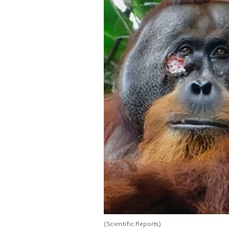
PODCAST
NEWSLETTER
I MIEI PREFERITI
SHOP
CALENDARIO
AREA PERSONALE
Area Personale
Newsletter
(Scientific Reports)