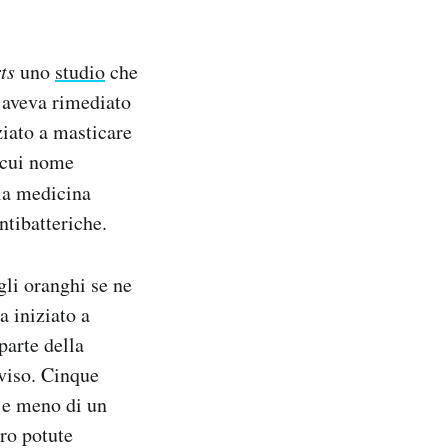
ts
uno
studio
che
e aveva rimediato
ziato a masticare
l cui nome
lla medicina
ntibatteriche.
gli oranghi se ne
a iniziato a
parte della
 viso. Cinque
i e meno di un
ro potute