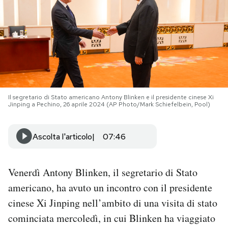
PODCAST
NEWSLETTER
I MIEI PREFERITI
Il segretario di Stato americano Antony Blinken e il presidente cinese Xi
Jinping a Pechino, 26 aprile 2024 (AP Photo/Mark Schiefelbein, Pool)
SHOP
Ascolta l'articolo
07:46
CALENDARIO
Venerdì Antony Blinken, il segretario di Stato
americano, ha avuto un incontro con il presidente
AREA PERSONALE
cinese Xi Jinping nell’ambito di una visita di stato
Area Personale
cominciata mercoledì, in cui Blinken ha viaggiato
Newsletter