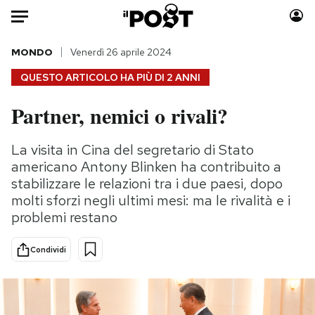
Auto
MONDO
Venerdì 26 aprile 2024
QUESTO ARTICOLO HA PIÙ DI
2 ANNI
HOME
Partner, nemici o rivali?
Italia
Moda
Mondo
Libri
La visita in Cina del segretario di Stato
Politica
Consumismi
americano Antony Blinken ha contribuito a
Tecnologia
Storie/Idee
stabilizzare le relazioni tra i due paesi, dopo
molti sforzi negli ultimi mesi: ma le rivalità e i
Internet
Ok Boomer!
problemi restano
Scienza
Media
Cultura
Europa
Condividi
Economia
Altrecose
Sport
Mondiali calcio 2026