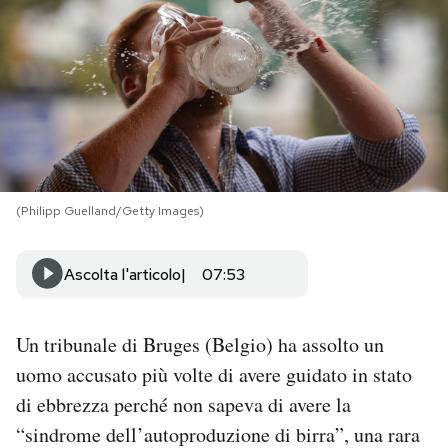
PODCAST
NEWSLETTER
I MIEI PREFERITI
(Philipp Guelland/Getty Images)
SHOP
Ascolta l'articolo
07:53
CALENDARIO
Un tribunale di Bruges (Belgio) ha assolto un
AREA PERSONALE
uomo accusato più volte di avere guidato in stato
di ebbrezza perché non sapeva di avere la
Area Personale
“sindrome dell’autoproduzione di birra”, una rara
Newsletter