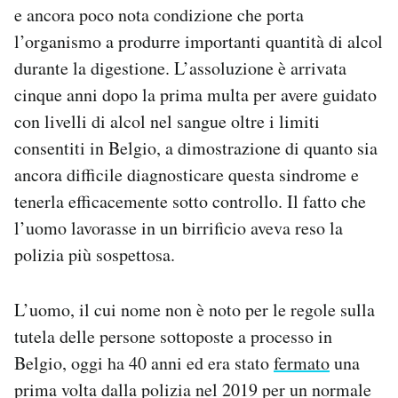
e ancora poco nota condizione che porta
Notifiche mobile
Regala il Post
l’organismo a produrre importanti quantità di alcol
Hai bisogno di aiuto?
durante la digestione. L’assoluzione è arrivata
Esci
cinque anni dopo la prima multa per avere guidato
con livelli di alcol nel sangue oltre i limiti
consentiti in Belgio, a dimostrazione di quanto sia
ancora difficile diagnosticare questa sindrome e
tenerla efficacemente sotto controllo. Il fatto che
l’uomo lavorasse in un birrificio aveva reso la
polizia più sospettosa.
L’uomo, il cui nome non è noto per le regole sulla
tutela delle persone sottoposte a processo in
Belgio, oggi ha 40 anni ed era stato
fermato
una
prima volta dalla polizia nel 2019 per un normale