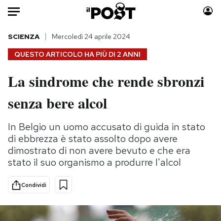
Auto
SCIENZA
Mercoledì 24 aprile 2024
QUESTO ARTICOLO HA PIÙ DI
2 ANNI
HOME
La sindrome che rende sbronzi
Italia
Moda
senza bere alcol
Mondo
Libri
Politica
Consumismi
In Belgio un uomo accusato di guida in stato
Tecnologia
Storie/Idee
di ebbrezza è stato assolto dopo avere
Internet
Ok Boomer!
dimostrato di non avere bevuto e che era
Scienza
Media
stato il suo organismo a produrre l'alcol
Cultura
Europa
Economia
Altrecose
Condividi
Sport
Mondiali calcio 2026