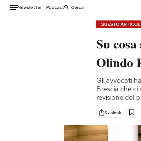
Newsletter
Podcast
Auto
QUESTO ARTICOLO
Su cosa s
HOME
Italia
Moda
Olindo 
Mondo
Libri
Politica
Consumismi
Gli avvocati h
Tecnologia
Storie/Idee
Brescia che ci 
Internet
Ok Boomer!
revisione del 
Scienza
Media
Cultura
Europa
Condividi
Economia
Altrecose
Sport
Mondiali calcio 2026