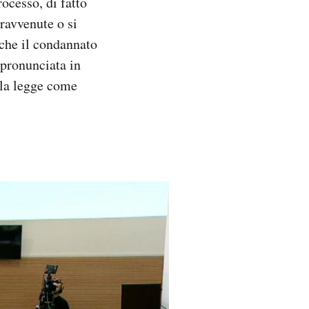
rocesso, di fatto
ravvenute o si
 che il condannato
 pronunciata in
alla legge come