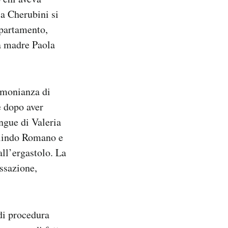
a Cherubini si
ppartamento,
la madre Paola
timonianza di
 dopo aver
ngue di Valeria
Olindo Romano e
ll’ergastolo. La
ssazione,
 di procedura