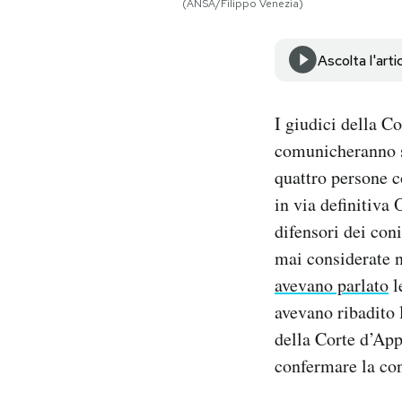
(ANSA/Filippo Venezia)
Notifiche mobile
Regala il Post
Ascolta l'arti
Hai bisogno di aiuto?
Esci
I giudici della C
comunicheranno se
quattro persone c
in via definitiva
difensori dei con
mai considerate n
avevano parlato
l
avevano ribadito 
della Corte d’App
confermare la con