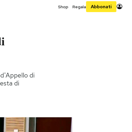
Abbonati
Shop
Regala
di
 d'Appello di
iesta di