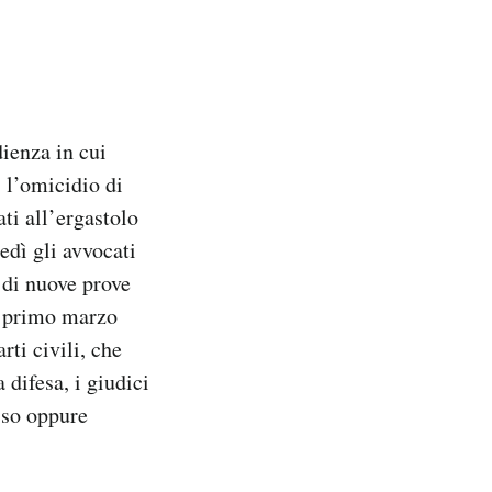
dienza in cui
 l’omicidio di
ti all’ergastolo
edì gli avvocati
 di nuove prove
dì primo marzo
rti civili, che
 difesa, i giudici
sso oppure