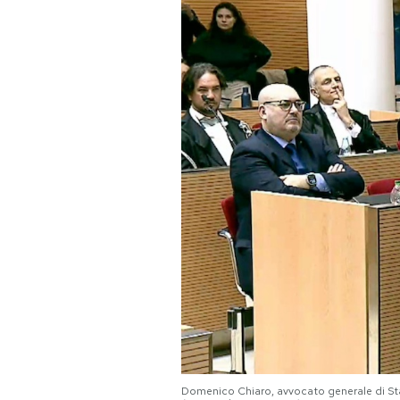
PODCAST
NEWSLETTER
I MIEI PREFERITI
SHOP
CALENDARIO
AREA PERSONALE
Area Personale
Newsletter
Domenico Chiaro, avvocato generale di Stato