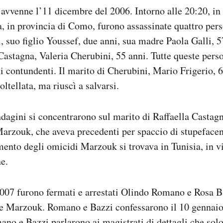
 avvenne l’11 dicembre del 2006. Intorno alle 20:20, i
a, in provincia di Como, furono assassinate quattro pers
, suo figlio Youssef, due anni, sua madre Paola Galli, 5
 Castagna, Valeria Cherubini, 55 anni. Tutte queste pers
mi contundenti. Il marito di Cherubini, Mario Frigerio, 6
oltellata, ma riuscì a salvarsi.
ndagini si concentrarono sul marito di Raffaella Castagn
rzouk, che aveva precedenti per spaccio di stupefacent
ento degli omicidi Marzouk si trovava in Tunisia, in vi
ne.
007 furono fermati e arrestati Olindo Romano e Rosa Ba
 e Marzouk. Romano e Bazzi confessarono il 10 gennaio
ano e Bazzi parlarono ai magistrati di dettagli che sol