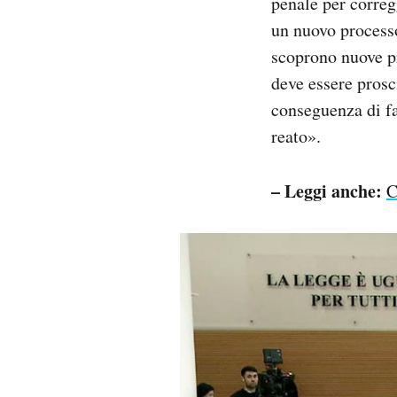
penale per corregg
un nuovo process
scoprono nuove pr
deve essere prosc
conseguenza di fal
reato».
– Leggi anche:
C