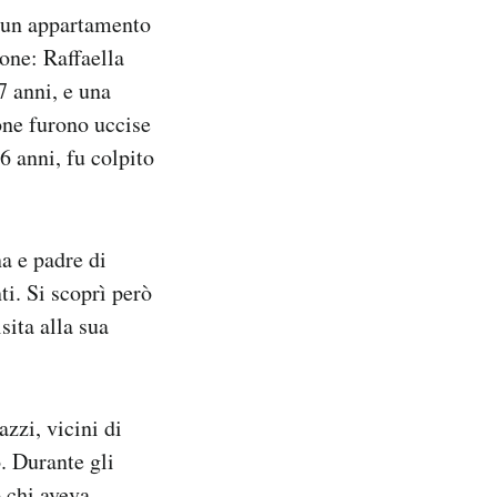
n un appartamento
one: Raffaella
7 anni, e una
one furono uccise
6 anni, fu colpito
a e padre di
i. Si scoprì però
sita alla sua
zzi, vicini di
. Durante gli
o chi aveva