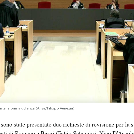
ante la prima udienza (Ansa/Filippo Venezia)
sono state presentate due richieste di revisione per la s
cati di Romano e Bazzi (Fabio Schembri, Nico D’Ascol