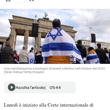
PODCAST
NEWSLETTER
I MIEI PREFERITI
SHOP
Una manifestazione a sostegno di Israele a Berlino nell'ottobre del 2023
(Sean Gallup/Getty Images)
CALENDARIO
Ascolta l'articolo
05:44
AREA PERSONALE
Area Personale
Lunedì è iniziato alla Corte internazionale di
Newsletter