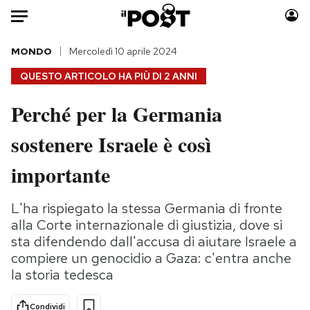
Auto
MONDO
Mercoledì 10 aprile 2024
QUESTO ARTICOLO HA PIÙ DI
2 ANNI
HOME
Perché per la Germania
Italia
Moda
sostenere Israele è così
Mondo
Libri
Politica
Consumismi
importante
Tecnologia
Storie/Idee
Internet
Ok Boomer!
L'ha rispiegato la stessa Germania di fronte
Scienza
Media
alla Corte internazionale di giustizia, dove si
Cultura
Europa
sta difendendo dall'accusa di aiutare Israele a
compiere un genocidio a Gaza: c'entra anche
Economia
Altrecose
la storia tedesca
Sport
Mondiali calcio 2026
Condividi