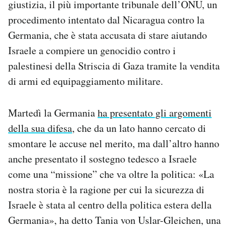
giustizia, il più importante tribunale dell’ONU, un
Notifiche mobile
procedimento intentato dal Nicaragua contro la
Regala il Post
Germania, che è stata accusata di stare aiutando
Hai bisogno di aiuto?
Esci
Israele a compiere un genocidio contro i
palestinesi della Striscia di Gaza tramite la vendita
di armi ed equipaggiamento militare.
Martedì la Germania
ha presentato gli argomenti
della sua difesa
, che da un lato hanno cercato di
smontare le accuse nel merito, ma dall’altro hanno
anche presentato il sostegno tedesco a Israele
come una “missione” che va oltre la politica: «La
nostra storia è la ragione per cui la sicurezza di
Israele è stata al centro della politica estera della
Germania», ha detto Tania von Uslar-Gleichen, una