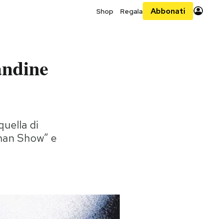
Abbonati
Shop
Regala
andine
quella di
ruman Show” e