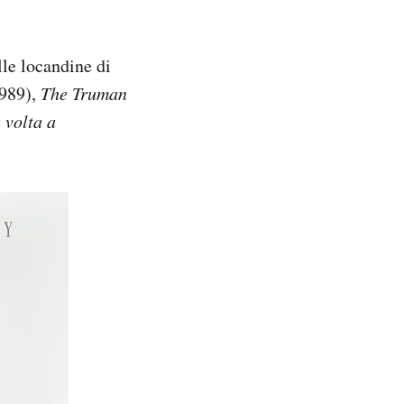
le locandine di
989),
The Truman
 volta a