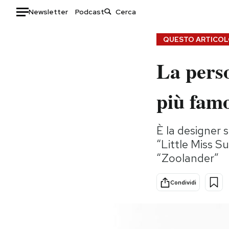
Newsletter
Podcast
Auto
QUESTO ARTICOLO
La perso
HOME
Italia
Moda
più fam
Mondo
Libri
Politica
Consumismi
È la designer s
Tecnologia
Storie/Idee
“Little Miss S
Internet
Ok Boomer!
“Zoolander”
Scienza
Media
Cultura
Europa
Condividi
Economia
Altrecose
Sport
Mondiali calcio 2026