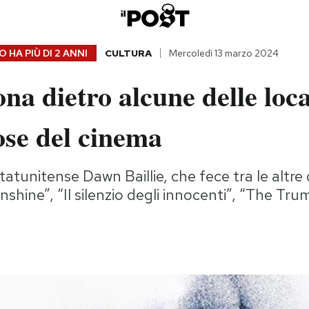
 HA PIÙ DI
2 ANNI
CULTURA
Mercoledì 13 marzo 2024
na dietro alcune delle loc
ose del cinema
tatunitense Dawn Baillie, che fece tra le altre 
unshine”, “Il silenzio degli innocenti”, “The T