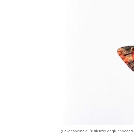
PODCAST
NEWSLETTER
I MIEI PREFERITI
SHOP
CALENDARIO
AREA PERSONALE
Area Personale
Newsletter
(La locandina di "Il silenzio degli innocenti