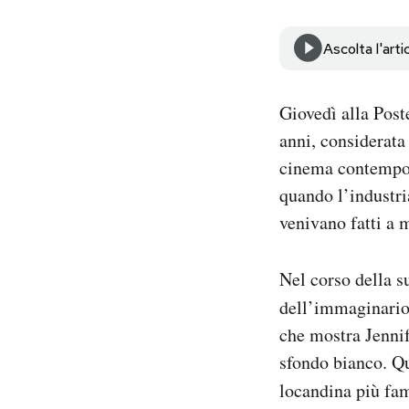
Notifiche mobile
Regala il Post
Ascolta l'arti
Hai bisogno di aiuto?
Esci
Giovedì alla Pos
anni, considerata 
cinema contempora
quando l’industri
venivano fatti a 
Nel corso della s
dell’immaginario 
che mostra Jennif
sfondo bianco. Qu
locandina più fa