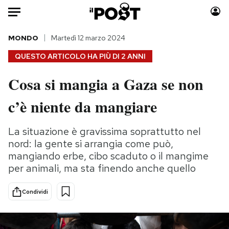
Auto
MONDO
Martedì 12 marzo 2024
QUESTO ARTICOLO HA PIÙ DI
2 ANNI
HOME
Cosa si mangia a Gaza se non
Italia
Moda
c’è niente da mangiare
Mondo
Libri
Politica
Consumismi
La situazione è gravissima soprattutto nel
Tecnologia
Storie/Idee
nord: la gente si arrangia come può,
Internet
Ok Boomer!
mangiando erbe, cibo scaduto o il mangime
Scienza
Media
per animali, ma sta finendo anche quello
Cultura
Europa
Economia
Altrecose
Condividi
Sport
Mondiali calcio 2026