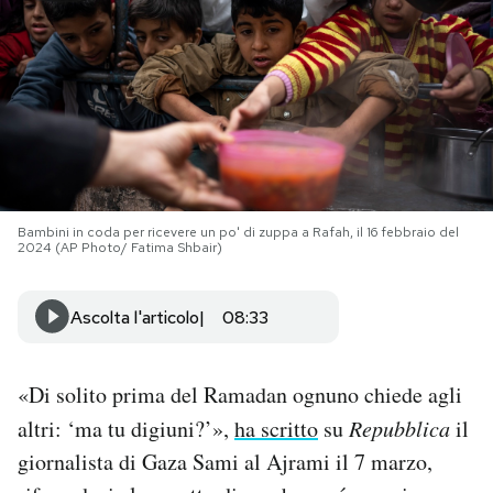
PODCAST
NEWSLETTER
I MIEI PREFERITI
Bambini in coda per ricevere un po' di zuppa a Rafah, il 16 febbraio del
2024 (AP Photo/ Fatima Shbair)
SHOP
Ascolta l'articolo
08:33
CALENDARIO
«Di solito prima del Ramadan ognuno chiede agli
AREA PERSONALE
altri: ‘ma tu digiuni?’»,
ha scritto
su
Repubblica
il
Area Personale
giornalista di Gaza Sami al Ajrami il 7 marzo,
Newsletter