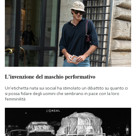
L’invenzione del maschio performativo
Un'etichetta nata sui social ha stimolato un dibattito su quanto ci
si possa fidare degli uomini che sembrano in pace con la loro
femminilità