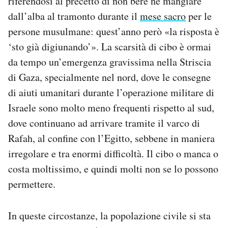
riferendosi al precetto di non bere né mangiare
Notifiche mobile
dall’alba al tramonto durante il
mese sacro
per le
Regala il Post
persone musulmane: quest’anno però «la risposta è
Hai bisogno di aiuto?
‘sto già digiunando’». La scarsità di cibo è ormai
Esci
da tempo un’emergenza gravissima nella Striscia
di Gaza, specialmente nel nord, dove le consegne
di aiuti umanitari durante l’operazione militare di
Israele sono molto meno frequenti rispetto al sud,
dove continuano ad arrivare tramite il varco di
Rafah, al confine con l’Egitto, sebbene in maniera
irregolare e tra enormi difficoltà. Il cibo o manca o
costa moltissimo, e quindi molti non se lo possono
permettere.
In queste circostanze, la popolazione civile si sta