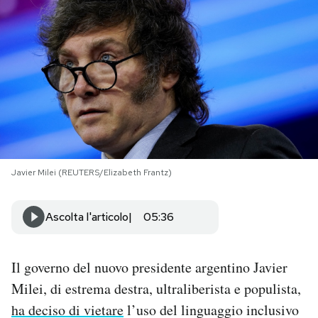
PODCAST
NEWSLETTER
I MIEI PREFERITI
SHOP
Javier Milei (REUTERS/Elizabeth Frantz)
CALENDARIO
Ascolta l'articolo
05:36
AREA PERSONALE
Il governo del nuovo presidente argentino Javier
Milei, di estrema destra, ultraliberista e populista,
Area Personale
ha deciso di vietare
l’uso del linguaggio inclusivo
Newsletter