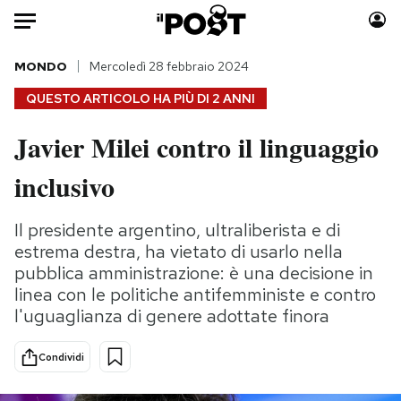
Auto
MONDO
Mercoledì 28 febbraio 2024
QUESTO ARTICOLO HA PIÙ DI
2 ANNI
HOME
Javier Milei contro il linguaggio
Italia
Moda
inclusivo
Mondo
Libri
Politica
Consumismi
Il presidente argentino, ultraliberista e di
Tecnologia
Storie/Idee
estrema destra, ha vietato di usarlo nella
Internet
Ok Boomer!
pubblica amministrazione: è una decisione in
Scienza
Media
linea con le politiche antifemministe e contro
Cultura
Europa
l'uguaglianza di genere adottate finora
Economia
Altrecose
Sport
Mondiali calcio 2026
Condividi