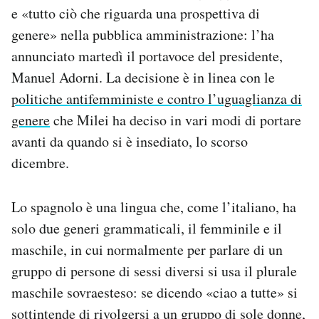
e «tutto ciò che riguarda una prospettiva di
Notifiche mobile
Regala il Post
genere» nella pubblica amministrazione: l’ha
Hai bisogno di aiuto?
annunciato martedì il portavoce del presidente,
Esci
Manuel Adorni. La decisione è in linea con le
politiche antifemministe e contro l’uguaglianza di
genere
che Milei ha deciso in vari modi di portare
avanti da quando si è insediato, lo scorso
dicembre.
Lo spagnolo è una lingua che, come l’italiano, ha
solo due generi grammaticali, il femminile e il
maschile, in cui normalmente per parlare di un
gruppo di persone di sessi diversi si usa il plurale
maschile sovraesteso: se dicendo «ciao a tutte» si
sottintende di rivolgersi a un gruppo di sole donne,