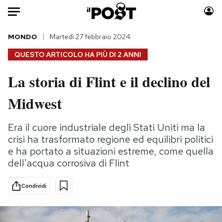
Auto
MONDO
Martedì 27 febbraio 2024
QUESTO ARTICOLO HA PIÙ DI
2 ANNI
HOME
La storia di Flint e il declino del
Italia
Moda
Midwest
Mondo
Libri
Politica
Consumismi
Era il cuore industriale degli Stati Uniti ma la
Tecnologia
Storie/Idee
crisi ha trasformato regione ed equilibri politici
Internet
Ok Boomer!
e ha portato a situazioni estreme, come quella
Scienza
Media
dell'acqua corrosiva di Flint
Cultura
Europa
Economia
Altrecose
Condividi
Sport
Mondiali calcio 2026