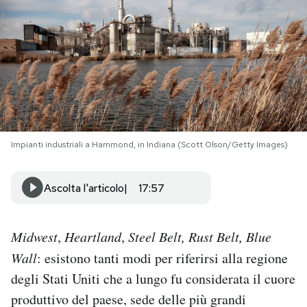
PODCAST
NEWSLETTER
I MIEI PREFERITI
Impianti industriali a Hammond, in Indiana (Scott Olson/Getty Images)
SHOP
Ascolta l'articolo
17:57
CALENDARIO
Midwest
,
Heartland
,
Steel Belt, Rust Belt, Blue
AREA PERSONALE
Wall
: esistono tanti modi per riferirsi alla regione
degli Stati Uniti che a lungo fu considerata il cuore
Area Personale
produttivo del paese, sede delle più grandi
Newsletter