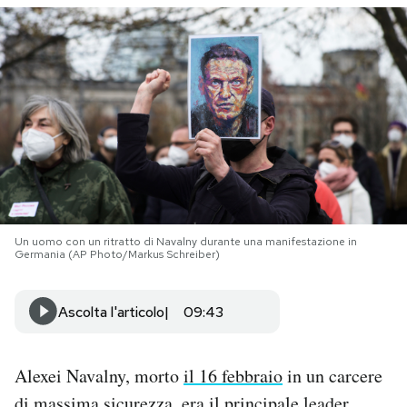
PODCAST
NEWSLETTER
I MIEI PREFERITI
SHOP
Un uomo con un ritratto di Navalny durante una manifestazione in
Germania (AP Photo/Markus Schreiber)
CALENDARIO
Ascolta l'articolo
09:43
AREA PERSONALE
Alexei Navalny, morto
il 16 febbraio
in un carcere
Area Personale
Newsletter
di massima sicurezza, era il principale leader