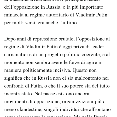
Notifiche mobile
dell’opposizione in Russia, e la più importante
Regala il Post
minaccia al regime autoritario di Vladimir Putin:
Hai bisogno di aiuto?
per molti versi, era anche l’ultimo.
Esci
Dopo anni di repressione brutale, l’opposizione al
regime di Vladimir Putin è oggi priva di leader
carismatici e di un progetto politico coerente, e al
momento non sembra avere le forze di agire in
maniera politicamente incisiva. Questo non
significa che in Russia non ci sia malcontento nei
confronti di Putin, o che il suo potere sia del tutto
incontrastato. Nel paese esistono ancora
movimenti di opposizione, organizzazioni più o
meno clandestine, singoli individui che affrontano
coraggiosamente la repressione. Ma nella Russia