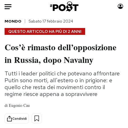
Auto
MONDO
Sabato 17 febbraio 2024
QUESTO ARTICOLO HA PIÙ DI
2 ANNI
HOME
Cos’è rimasto dell’opposizione
Italia
Moda
in Russia, dopo Navalny
Mondo
Libri
Politica
Consumismi
Tutti i leader politici che potevano affrontare
Tecnologia
Storie/Idee
Putin sono morti, all'estero o in prigione: e
Internet
Ok Boomer!
quello che resta dei movimenti contro il
Scienza
Media
regime riesce appena a sopravvivere
Cultura
Europa
di
Eugenio Cau
Economia
Altrecose
Sport
Mondiali calcio 2026
Condividi