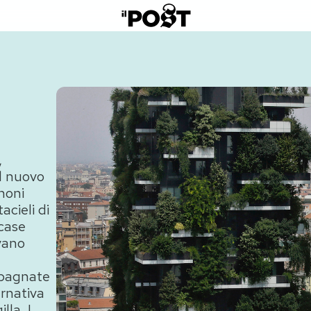
,
al nuovo
noni
acieli di
 case
evano
mpagnate
ernativa
lla. I