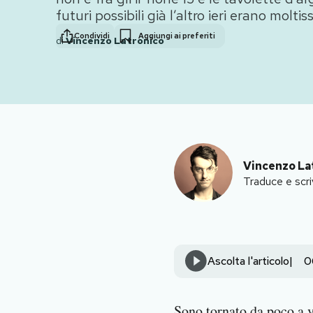
futuri possibili già l’altro ieri erano moltis
PODCAST
Condividi
Aggiungi ai preferiti
di
Vincenzo Latronico
NEWSLETTER
I MIEI PREFERITI
Vincenzo La
SHOP
Traduce e scri
CALENDARIO
AREA PERSONALE
Ascolta l'articolo
0
Area Personale
Newsletter
Sono tornato da poco a 