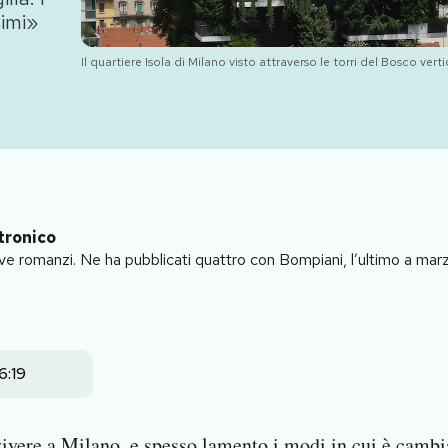
simi»
Il quartiere Isola di Milano visto attraverso le torri del Bosco ve
tronico
ve romanzi. Ne ha pubblicati quattro con Bompiani, l’ultimo a ma
6:19
vivere a Milano, e spesso lamento i modi in cui è camb