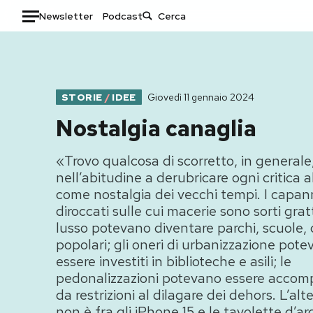
Newsletter
Podcast
Auto
HOME
STORIE
/
IDEE
Giovedì 11 gennaio 2024
Italia
Moda
Nostalgia canaglia
Mondo
Libri
Politica
Consumismi
«Trovo qualcosa di scorretto, in generale
nell’abitudine a derubricare ogni critica 
Tecnologia
Storie/Idee
come nostalgia dei vecchi tempi. I capan
Internet
Ok Boomer!
diroccati sulle cui macerie sono sorti gratt
Scienza
Media
lusso potevano diventare parchi, scuole,
Cultura
Europa
popolari; gli oneri di urbanizzazione pot
Economia
Altrecose
essere investiti in biblioteche e asili; le
pedonalizzazioni potevano essere acco
Sport
Mondiali calcio 2026
da restrizioni al dilagare dei dehors. L’alt
non è fra gli iPhone 15 e le tavolette d’argi