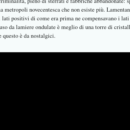
riminalità, pieno di sterrati e fabbriche abbandonate: sp
 una metropoli novecentesca che non esiste più. Lamentan
i lati positivi di come era prima ne compensavano i lati
so da lamiere ondulate è meglio di una torre di cristal
 questo è da nostalgici.