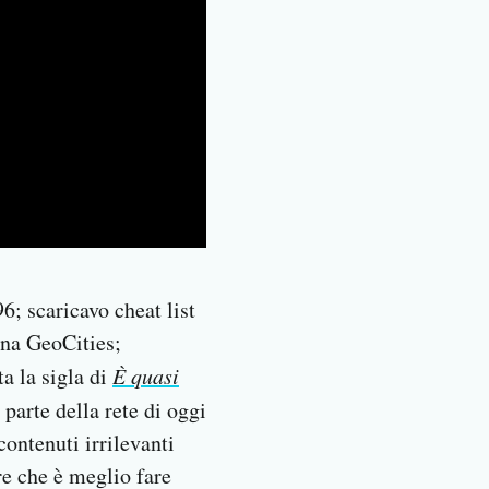
; scaricavo cheat list
ina GeoCities;
ta la sigla di
È quasi
parte della rete di oggi
 contenuti irrilevanti
re che è meglio fare