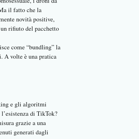
omosessuale, i droni da
a il fatto che la
amente novità positive,
 un rifiuto del pacchetto
inisce come “bundling” la
. A volte è una pratica
ing e gli algoritmi
e l’esistenza di TikTok?
misura grazie a una
enuti generati dagli