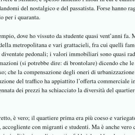
dandomi del nostalgico e del passatista. Forse hanno ra
o per i quaranta.
esempio, dove ho vissuto da studente quasi vent’anni fa. 
ella metropolitana e vari grattacieli, fra cui quelli fam
o diventate pedonali; i valori immobiliari sono quasi ra
mazioni (si potrebbe dire: di brontolare) dicendo che l
so; che la compensazione degli oneri di urbanizzazione 
uzione del traffico ha appiattito l’offerta commerciale i
ennata dei prezzi ha schiacciato la diversità del quartie
retto, è vero; il quartiere prima era più coeso e variega
o, accogliente con migranti e studenti. Ma è anche vero 