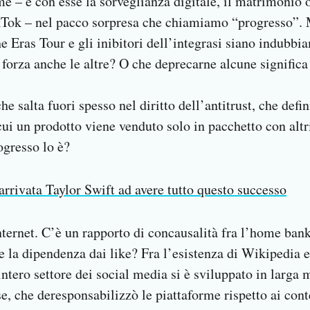
me – e con esse la sorveglianza digitale, il matrimonio 
kTok – nel pacco sorpresa che chiamiamo “progresso”. M
he Eras Tour e gli inibitori dell’integrasi siano indubbi
 forza anche le altre? O che deprecarne alcune significa
e salta fuori spesso nel diritto dell’antitrust, che def
ui un prodotto viene venduto solo in pacchetto con altri
ogresso lo è?
rrivata Taylor Swift ad avere tutto questo successo
nternet. C’è un rapporto di concausalità fra l’home bank
re la dipendenza dai like? Fra l’esistenza di Wikipedia 
ntero settore dei social media si è sviluppato in larga 
e, che deresponsabilizzò le piattaforme rispetto ai cont