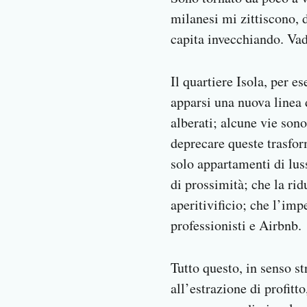
Notifiche mobile
milanesi mi zittiscono, 
Regala il Post
capita invecchiando. Vad
Hai bisogno di aiuto?
Esci
Il quartiere Isola, per 
apparsi una nuova linea d
alberati; alcune vie son
deprecare queste trasfor
solo appartamenti di lus
di prossimità; che la rid
aperitivificio; che l’imp
professionisti e Airbnb.
Tutto questo, in senso st
all’estrazione di profitt