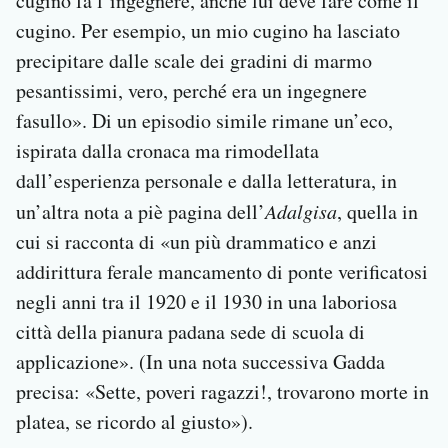
cugino fa l’ingegnere, anche lui deve fare come il
cugino. Per esempio, un mio cugino ha lasciato
precipitare dalle scale dei gradini di marmo
pesantissimi, vero, perché era un ingegnere
fasullo». Di un episodio simile rimane un’eco,
ispirata dalla cronaca ma rimodellata
dall’esperienza personale e dalla letteratura, in
un’altra nota a piè pagina dell’
Adalgisa
, quella in
cui si racconta di «un più drammatico e anzi
addirittura ferale mancamento di ponte veriﬁcatosi
negli anni tra il 1920 e il 1930 in una laboriosa
città della pianura padana sede di scuola di
applicazione». (In una nota successiva Gadda
precisa: «Sette, poveri ragazzi!, trovarono morte in
platea, se ricordo al giusto»).