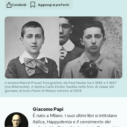
Condividi
Aggiungi ai preferiti
PODCAST
NEWSLETTER
I MIEI PREFERITI
SHOP
A sinistra Marcel Proust fotografato da Paul Nadar tra il 1885 e il 1887
CALENDARIO
(via Wikimedia). A destra Carlo Emilio Gadda nella foto di classe del
ginnasio al liceo Parini di Milano intorno al 1908
AREA PERSONALE
Giacomo Papi
È nato a Milano. I suoi ultimi libri si intitolano
Area Personale
Italica
,
Happydemia
e
Il censimento dei
Newsletter