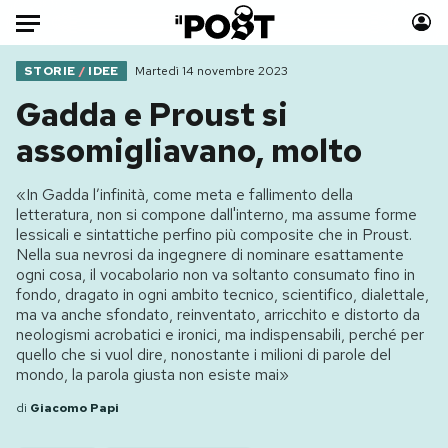
Auto
STORIE
/
IDEE
Martedì 14 novembre 2023
Gadda e Proust si
HOME
assomigliavano, molto
Italia
Moda
«In Gadda l’infinità, come meta e fallimento della
Mondo
Libri
letteratura, non si compone dall'interno, ma assume forme
Politica
Consumismi
lessicali e sintattiche perfino più composite che in Proust.
Nella sua nevrosi da ingegnere di nominare esattamente
Tecnologia
Storie/Idee
ogni cosa, il vocabolario non va soltanto consumato fino in
Internet
Ok Boomer!
fondo, dragato in ogni ambito tecnico, scientifico, dialettale,
Scienza
Media
ma va anche sfondato, reinventato, arricchito e distorto da
neologismi acrobatici e ironici, ma indispensabili, perché per
Cultura
Europa
quello che si vuol dire, nonostante i milioni di parole del
Economia
Altrecose
mondo, la parola giusta non esiste mai»
Sport
Mondiali calcio 2026
di
Giacomo Papi