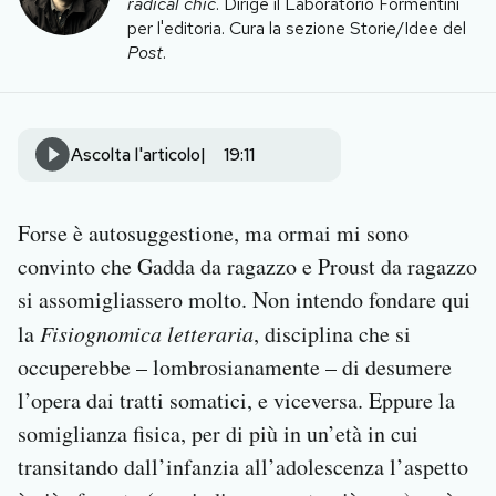
radical chic
. Dirige il Laboratorio Formentini
Notifiche mobile
per l'editoria. Cura la sezione Storie/Idee del
Regala il Post
Post
.
Hai bisogno di aiuto?
Esci
Ascolta l'articolo
19:11
Forse è autosuggestione, ma ormai mi sono
convinto che Gadda da ragazzo e Proust da ragazzo
si assomigliassero molto. Non intendo fondare qui
la
Fisiognomica letteraria
, disciplina che si
occuperebbe – lombrosianamente – di desumere
l’opera dai tratti somatici, e viceversa. Eppure la
somiglianza fisica, per di più in un’età in cui
transitando dall’infanzia all’adolescenza l’aspetto