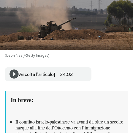
PODCAST
NEWSLETTER
I MIEI PREFERITI
(Leon Neal/Getty Images)
SHOP
Ascolta l'articolo
24:03
CALENDARIO
In breve:
AREA PERSONALE
Il conflitto israelo-palestinese va avanti da oltre un secolo:
Area Personale
nacque alla fine dell’Ottocento con l’immigrazione
Newsletter