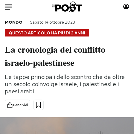
Auto
MONDO
Sabato 14 ottobre 2023
QUESTO ARTICOLO HA PIÙ DI
2 ANNI
HOME
La cronologia del conflitto
Italia
Moda
israelo-palestinese
Mondo
Libri
Politica
Consumismi
Le tappe principali dello scontro che da oltre
Tecnologia
Storie/Idee
un secolo coinvolge Israele, i palestinesi e i
Internet
Ok Boomer!
paesi arabi
Scienza
Media
Cultura
Europa
Condividi
Economia
Altrecose
Sport
Mondiali calcio 2026