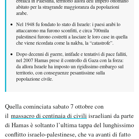
ebraica in Palestina, territorio allora dell’Impero ottomano
Notifiche mobile
abitato per la stragrande maggioranza da popolazioni
arabe.
Regala il Post
Hai bisogno di aiuto?
Nel 1948 fu fondato lo stato di Israele: i paesi arabi lo
Esci
attaccarono ma furono sconfitti, e circa 700mila
palestinesi furono costretti a lasciare le loro case in quella
che viene ricordata come la nakba, la “catastrofe”.
Dopo decenni di guerre, intifade e tentativi di pace falliti,
nel 2007 Hamas prese il controllo di Gaza con la forza:
da allora Israele ha imposto un rigidissimo embargo sul
territorio, con conseguenze pesantissime sulla
popolazione civile.
Quella cominciata sabato 7 ottobre con
il
massacro di centinaia di civili
israeliani da parte
di Hamas è soltanto l’ultima tappa del lunghissimo
conflitto israelo-palestinese, che va avanti di fatto