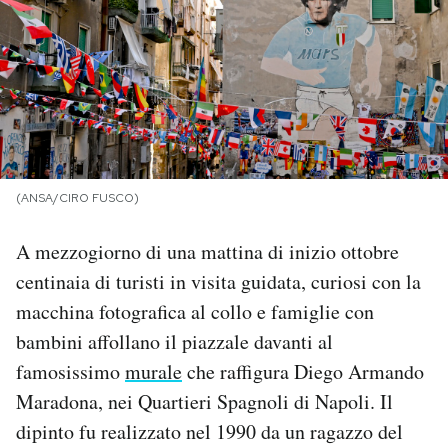
PODCAST
NEWSLETTER
I MIEI PREFERITI
(ANSA/CIRO FUSCO)
SHOP
A mezzogiorno di una mattina di inizio ottobre
centinaia di turisti in visita guidata, curiosi con la
CALENDARIO
macchina fotografica al collo e famiglie con
bambini affollano il piazzale davanti al
famosissimo
murale
che raffigura Diego Armando
AREA PERSONALE
Maradona, nei Quartieri Spagnoli di Napoli. Il
Area Personale
dipinto fu realizzato nel 1990 da un ragazzo del
Newsletter