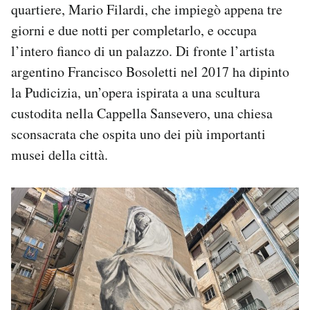
quartiere, Mario Filardi, che impiegò appena tre
Notifiche mobile
giorni e due notti per completarlo, e occupa
Regala il Post
Hai bisogno di aiuto?
l’intero fianco di un palazzo. Di fronte l’artista
Esci
argentino Francisco Bosoletti nel 2017 ha dipinto
la Pudicizia, un’opera ispirata a una scultura
custodita nella Cappella Sansevero, una chiesa
sconsacrata che ospita uno dei più importanti
musei della città.