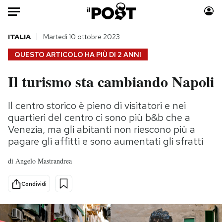
Auto
ITALIA
Martedì 10 ottobre 2023
QUESTO ARTICOLO HA PIÙ DI
2 ANNI
HOME
Il turismo sta cambiando Napoli
Italia
Moda
Mondo
Libri
Il centro storico è pieno di visitatori e nei
Politica
Consumismi
quartieri del centro ci sono più b&b che a
Tecnologia
Storie/Idee
Venezia, ma gli abitanti non riescono più a
pagare gli affitti e sono aumentati gli sfratti
Internet
Ok Boomer!
Scienza
Media
di
Angelo Mastrandrea
Cultura
Europa
Economia
Altrecose
Condividi
Sport
Mondiali calcio 2026