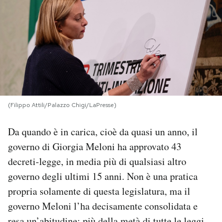
PODCAST
NEWSLETTER
I MIEI PREFERITI
(Filippo Attili/Palazzo Chigi/LaPresse)
SHOP
Da quando è in carica, cioè da quasi un anno, il
governo di Giorgia Meloni ha approvato 43
CALENDARIO
decreti-legge, in media più di qualsiasi altro
governo degli ultimi 15 anni. Non è una pratica
AREA PERSONALE
propria solamente di questa legislatura, ma il
governo Meloni l’ha decisamente consolidata e
Area Personale
Newsletter
resa un’abitudine: più della metà di tutte le leggi