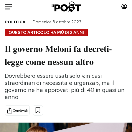
Auto
POLITICA
Domenica 8 ottobre 2023
QUESTO ARTICOLO HA PIÙ DI
2 ANNI
HOME
Il governo Meloni fa decreti-
Italia
Moda
legge come nessun altro
Mondo
Libri
Politica
Consumismi
Dovrebbero essere usati solo «in casi
Tecnologia
Storie/Idee
straordinari di necessità e urgenza», ma il
Internet
Ok Boomer!
governo ne ha approvati più di 40 in quasi un
Scienza
Media
anno
Cultura
Europa
Economia
Altrecose
Condividi
Sport
Mondiali calcio 2026