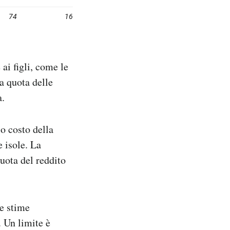
ai figli, come le
na quota delle
a.
so costo della
e isole. La
quota del reddito
te stime
 Un limite è