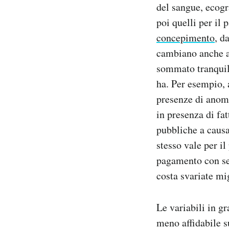
del sangue, ecogr
poi quelli per il 
concepimento
, d
cambiano anche a 
sommato tranquill
ha. Per esempio, 
presenze di anoma
in presenza di fat
pubbliche a causa 
stesso vale per il
pagamento con ser
costa svariate mig
Le variabili in g
meno affidabile s