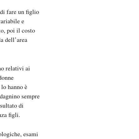
di fare un figlio
ariabile e
o, poi il costo
a dell’area
o relativi ai
 donne
e lo hanno è
adagnino sempre
sultato di
a figli.
cologiche, esami