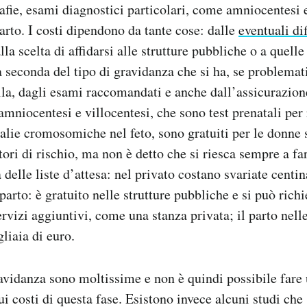
afie, esami diagnostici particolari, come amniocentesi e
parto. I costi dipendono da tante cose: dalle
eventuali dif
alla scelta di affidarsi alle strutture pubbliche o a quelle
seconda del tipo di gravidanza che si ha, se problemati
a, dagli esami raccomandati e anche dall’assicurazione
amniocentesi e villocentesi, che sono test prenatali per 
lie cromosomiche nel feto, sono gratuiti per le donne s
tori di rischio, ma non è detto che si riesca sempre a far
delle liste d’attesa: nel privato costano svariate centin
 parto: è gratuito nelle strutture pubbliche e si può rich
vizi aggiuntivi, come una stanza privata; il parto nelle
liaia di euro.
ravidanza sono moltissime e non è quindi possibile fare
ui costi di questa fase. Esistono invece alcuni studi che