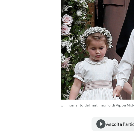
PODCAST
NEWSLETTER
I MIEI PREFERITI
SHOP
CALENDARIO
Un momento del matrimonio di Pippa Midd
AREA PERSONALE
Area Personale
Ascolta l'arti
Newsletter