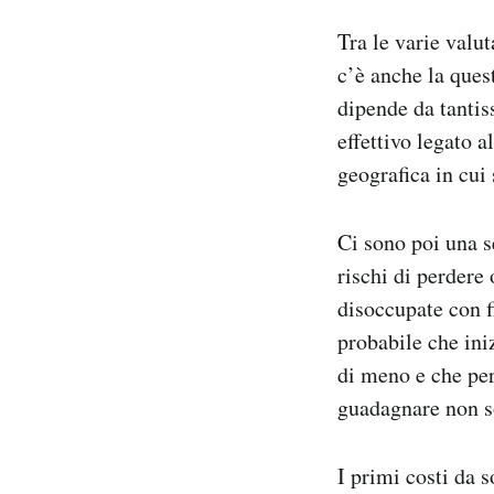
Notifiche mobile
Tra le varie valut
Regala il Post
c’è anche la ques
Hai bisogno di aiuto?
dipende da tantiss
Esci
effettivo legato 
geografica in cui
Ci sono poi una s
rischi di perdere 
disoccupate con fi
probabile che in
di meno e che perd
guadagnare non s
I primi costi da 