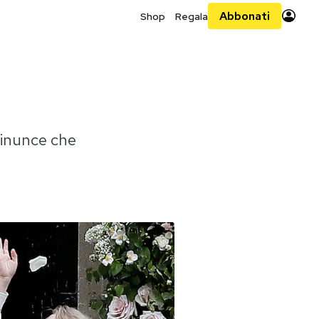
Abbonati
Shop
Regala
 rinunce che