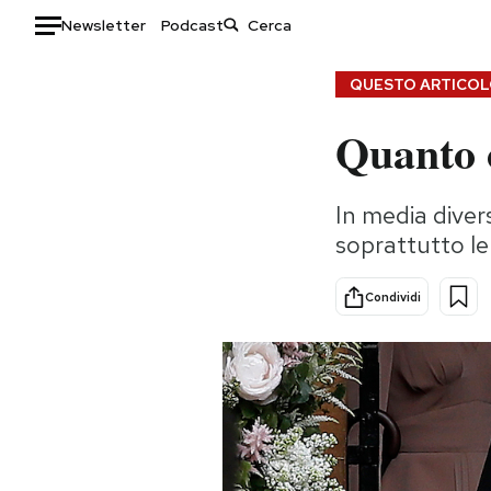
Newsletter
Podcast
Auto
QUESTO ARTICOLO
Quanto c
HOME
Italia
Moda
In media diver
Mondo
Libri
soprattutto le
Politica
Consumismi
Tecnologia
Storie/Idee
Condividi
Internet
Ok Boomer!
Scienza
Media
Cultura
Europa
Economia
Altrecose
Sport
Mondiali calcio 2026